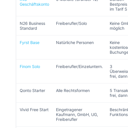
Geschäftskonto
Bestpreis
im Tarif S
N26 Business
Freiberufler/Solo
Keine G
Standard
möglich
Fyrst Base
Natürliche Personen
Keine
kostenlos
Buchung
Finom Solo
Freiberufler/Einzeluntern.
3
Überweis
frei, dan
Qonto Starter
Alle Rechtsformen
5 Transak
frei, dan
Vivid Free Start
Eingetragener
Beschrän
Kaufmann, GmbH, UG,
Funktion
Freiberufler