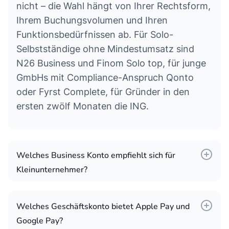
nicht – die Wahl hängt von Ihrer Rechtsform,
Ihrem Buchungsvolumen und Ihren
Funktionsbedürfnissen ab. Für Solo-
Selbstständige ohne Mindestumsatz sind
N26 Business und Finom Solo top, für junge
GmbHs mit Compliance-Anspruch Qonto
oder Fyrst Complete, für Gründer in den
ersten zwölf Monaten die ING.
Welches Business Konto empfiehlt sich für
Kleinunternehmer?
Kleinunternehmer mit moderatem
Buchungsvolumen und Solo-Tätigkeit fahren
Welches Geschäftskonto bietet Apple Pay und
mit N26 Business Standard, Finom Solo,
Google Pay?