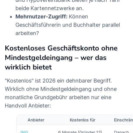
beide Kartennetzwerke an.
Mehrnutzer-Zugriff:
Können
Geschäftsführerin und Buchhalter parallel
arbeiten?
Kostenloses Geschäftskonto ohne
Mindestgeldeingang – wer das
wirklich bietet
"Kostenlos" ist 2026 ein dehnbarer Begriff.
Wirklich ohne Mindestgeldeingang und ohne
monatliche Grundgebühr arbeiten nur eine
Handvoll Anbieter:
Anbieter
Kostenlos für
Einschrä
ING
6 Monate (Gründer 12)
Danach