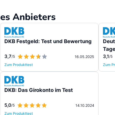
es Anbieters
DKB Festgeld: Test und Bewertung
Deut
Tage
3,7
3,1
/5
/5
16.05.2025
Zum Produkttest
Zum Pr
DKB: Das Girokonto im Test
5,0
/5
14.10.2024
Zum Produkttest