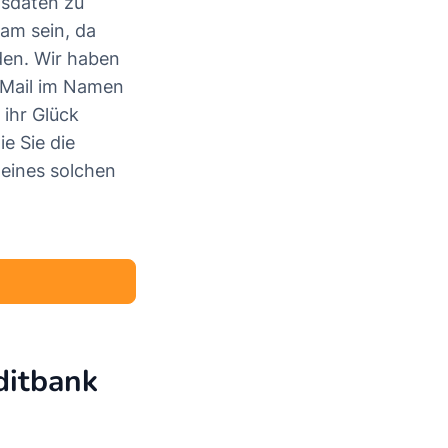
gsdaten zu
am sein, da
den. Wir haben
e-Mail im Namen
ihr Glück
e Sie die
eines solchen
ditbank