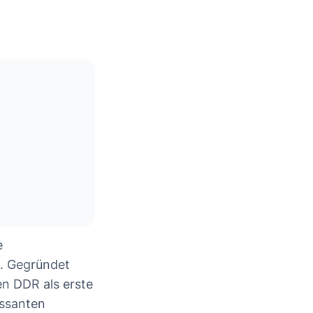
e
. Gegründet
en DDR als erste
essanten