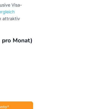
usive Visa-
rgleich
 attraktiv
g pro Monat)
onto