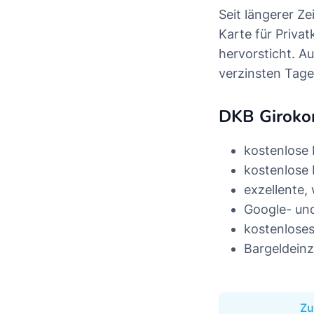
Seit längerer Ze
Karte für Priva
hervorsticht. A
verzinsten Tag
DKB Girokon
kostenlose
kostenlose 
exzellente,
Google- un
kostenloses
Bargeldein
Zu