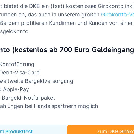
it bietet die DKB ein (fast) kostenloses Girokonto inkl
tkunden an, das auch in unserem großen
Girokonto-Ve
ußerdem profitieren Kundinnen und Kunden von einem
esgeldkonto.
to (kostenlos ab 700 Euro Geldeingan
 Kontoführung
Debit-Visa-Card
 weltweite Bargeldversorgung
d Apple-Pay
 Bargeld-Notfallpaket
zahlungen bei Handelspartnern möglich
m Produkttest
Zum DKB Girok