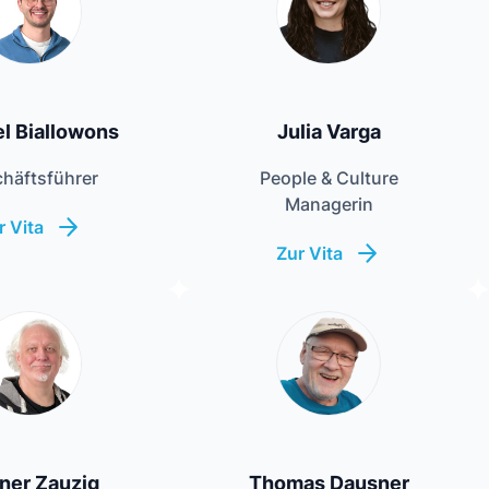
l Biallowons
Julia Varga
häftsführer
People & Culture
Managerin
r Vita
Zur Vita
ner Zauzig
Thomas Dausner