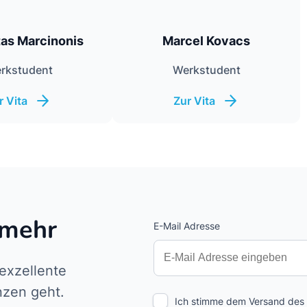
as Marcinonis
Marcel Kovacs
rkstudent
Werkstudent
r Vita
Zur Vita
 mehr
E-Mail Adresse
Interests
Amount
 exzellente
nzen geht.
Ich stimme dem Versand des p