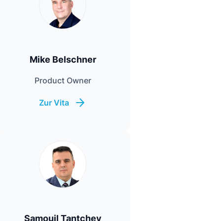
Sichere Geldanlagen
Crowdinvesting in Immobilien
Mike Belschner
EZB-Leitzins
Product Owner
Zur Vita
Samouil Tantchev