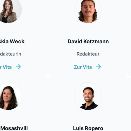
skia Weck
David Kotzmann
dakteurin
Redakteur
r Vita
Zur Vita
a Mosashvili
Luis Ropero