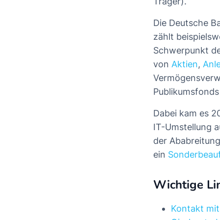
Träger).
Die Deutsche Ba
zählt beispielsw
Schwerpunkt de
von
Aktien
,
Anl
Vermögensverwa
Publikumsfonds 
Dabei kam es 2
IT-Umstellung a
der Ababreitung
ein
Sonderbeauf
Wichtige Li
Kontakt mi