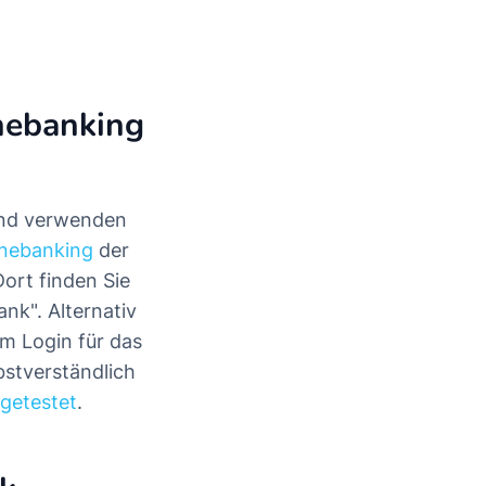
inebanking
 und verwenden
inebanking
der
ort finden Sie
nk". Alternativ
m Login für das
stverständlich
getestet
.