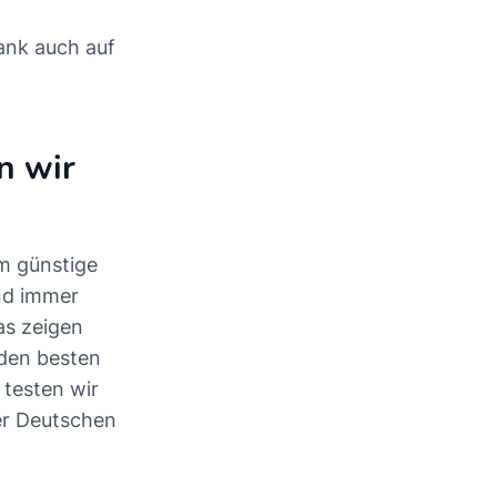
ank auch auf
n wir
em günstige
nd immer
as zeigen
 den besten
 testen wir
er Deutschen