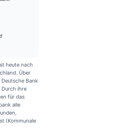
d
st heute nach
schland. Über
ie Deutsche Bank
. Durch ihre
en für das
bank alle
kunden,
enst (Kommunale