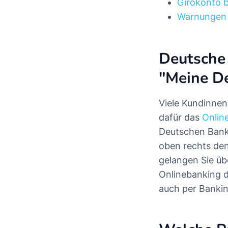
Girokonto 
Warnungen 
Deutsche 
"Meine D
Viele Kundinnen
dafür das
Onlin
Deutschen Bank 
oben rechts den
gelangen Sie ü
Onlinebanking d
auch per Banki