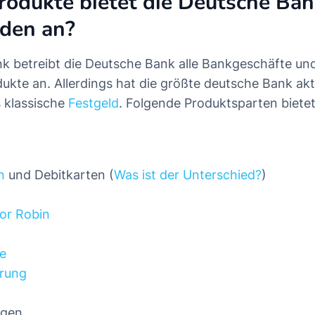
odukte bietet die Deutsche Ba
nden an?
nk betreibt die Deutsche Bank alle Bankgeschäfte und
ukte an. Allerdings hat die größte deutsche Bank akt
 klassische
Festgeld
. Folgende Produktsparten biete
n
und Debitkarten (
Was ist der Unterschied?
)
or Robin
e
erung
ngen