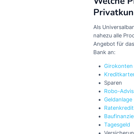
Welche Pr
Privatku
Als Universalba
nahezu alle Prod
Angebot für das
Bank an:
Girokonten
Kreditkarte
Sparen
Robo-Advis
Geldanlage
Ratenkredit
Baufinanzi
Tagesgeld
Versicheru