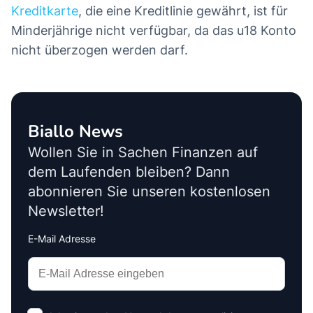
Kreditkarte
, die eine Kreditlinie gewährt, ist für
Minderjährige nicht verfügbar, da das u18 Konto
nicht überzogen werden darf.
Biallo News
Wollen Sie in Sachen Finanzen auf
dem Laufenden bleiben? Dann
abonnieren Sie unseren kostenlosen
Newsletter!
E-Mail Adresse
Interests
Amount