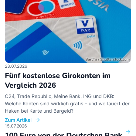
23.07.2026
31
Fünf kostenlose Girokonten im
G
Vergleich 2026
T
C24, Trade Republic, Meine Bank, ING und DKB:
El
Welche Konten sind wirklich gratis – und wo lauert der
Qo
Haken bei Karte und Bargeld?
pa
Zum Artikel
Zu
15.07.2026
31
100 Euro von der Deutschen Bank
G