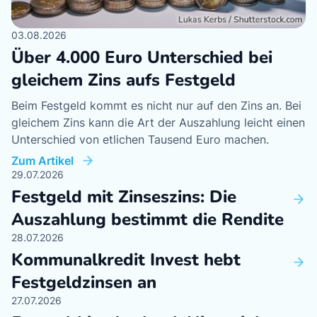
03.08.2026
04
Über 4.000 Euro Unterschied bei
B
gleichem Zins aufs Festgeld
A
Beim Festgeld kommt es nicht nur auf den Zins an. Bei
Di
gleichem Zins kann die Art der Auszahlung leicht einen
2,
Unterschied von etlichen Tausend Euro machen.
Pf
Zum Artikel
Zu
29.07.2026
04
Festgeld mit Zinseszins: Die
H
Auszahlung bestimmt die Rendite
T
28.07.2026
31
Kommunalkredit Invest hebt
T
Festgeldzinsen an
A
27.07.2026
31