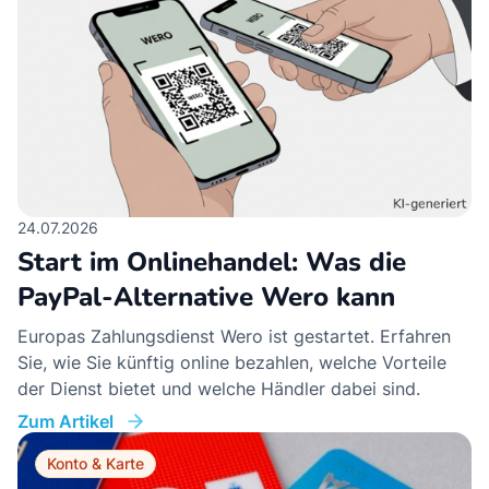
24.07.2026
07
Start im Onlinehandel: Was die
G
PayPal-Alternative Wero kann
G
Europas Zahlungsdienst Wero ist gestartet. Erfahren
E
Sie, wie Sie künftig online bezahlen, welche Vorteile
G
der Dienst bietet und welche Händler dabei sind.
Un
Zum Artikel
Zu
Konto & Karte