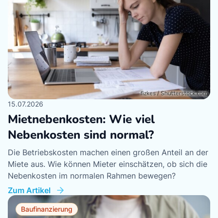
15.07.2026
17
Mietnebenkosten: Wie viel
N
Nebenkosten sind normal?
s
Die Betriebskosten machen einen großen Anteil an der
K
Miete aus. Wie können Mieter einschätzen, ob sich die
St
Nebenkosten im normalen Rahmen bewegen?
Ma
Zum Artikel
Zu
Baufinanzierung