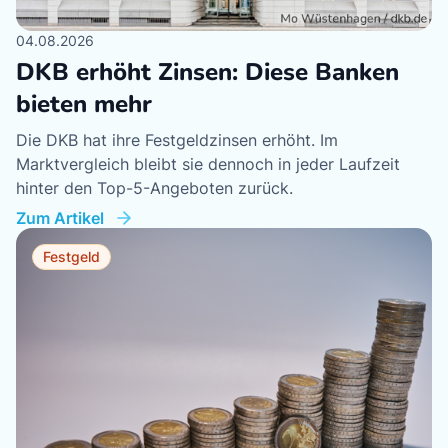
04.08.2026
07
DKB erhöht Zinsen: Diese Banken
I
bieten mehr
m
Die DKB hat ihre Festgeldzinsen erhöht. Im
Di
Marktvergleich bleibt sie dennoch in jeder Laufzeit
dr
hinter den Top-5-Angeboten zurück.
Er
Zum Artikel
Zu
Festgeld