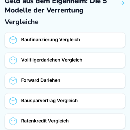
Geld aus dem Eigenheim: Die 5
S
Modelle der Verrentung
S
Vergleiche
Baufinanzierung Vergleich
Volltilgerdarlehen Vergleich
Forward Darlehen
Bausparvertrag Vergleich
Ratenkredit Vergleich