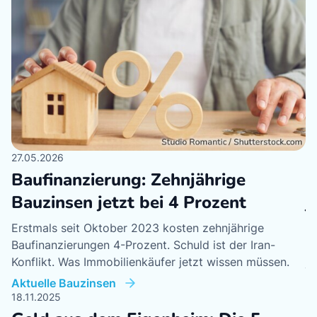
27.05.2026
19
Baufinanzierung: Zehnjährige
E
Bauzinsen jetzt bei 4 Prozent
j
Erstmals seit Oktober 2023 kosten zehnjährige
Da
Baufinanzierungen 4-Prozent. Schuld ist der Iran-
he
Konflikt. Was Immobilienkäufer jetzt wissen müssen.
je
Aktuelle Bauzinsen
Zu
18.11.2025
04