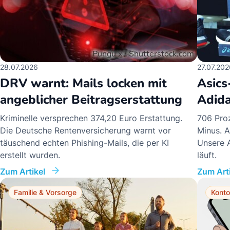
28.07.2026
27.07.202
DRV warnt: Mails locken mit
Asics
angeblicher Beitragserstattung
Adid
Kriminelle versprechen 374,20 Euro Erstattung.
706 Proz
Die Deutsche Rentenversicherung warnt vor
Minus. A
täuschend echten Phishing-Mails, die per KI
Unsere A
erstellt wurden.
läuft.
Zum Artikel
Zum Arti
Familie & Vorsorge
Konto