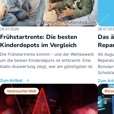
29.07.2026
28.07.20
Frühstartrente: Die besten
Das ä
Kinderdepots im Vergleich
Repar
Die Frühstartrente kommt – und der Wettbewerb
Ab Augus
um die besten Kinderdepots ist entbrannt. Eine
Reparatu
biallo-Auswertung zeigt, wer am günstigsten ist.
Bonuspro
Schulsta
Zum Artikel
Zum Arti
Verbraucher-Welt
Börs