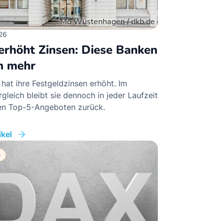
Sichere Geldanlagen
26
Crowdinvesting in Immobilien
rhöht Zinsen: Diese Banken
EZB-Leitzins
n mehr
hat ihre Festgeldzinsen erhöht. Im
gleich bleibt sie dennoch in jeder Laufzeit
den Top-5-Angeboten zurück.
kel
e