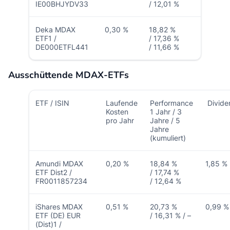
IE00BHJYDV33
/ 12,01 %
Deka MDAX
0,30 %
18,82 %
ETF1 /
/ 17,36 %
DE000ETFL441
/ 11,66 %
Ausschüttende MDAX-ETFs
ETF / ISIN
Laufende
Performance
Divid
Kosten
1 Jahr / 3
pro Jahr
Jahre / 5
Jahre
(kumuliert)
Amundi MDAX
0,20 %
18,84 %
1,85 %
ETF Dist2 /
/ 17,74 %
FR0011857234
/ 12,64 %
iShares MDAX
0,51 %
20,73 %
0,99 
ETF (DE) EUR
/ 16,31 % / –
(Dist)1 /