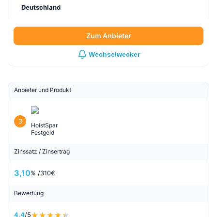
Deutschland
Zum Anbieter
Wechselwecker
Anbieter und Produkt
3
HoistSpar
Festgeld
Zinssatz / Zinsertrag
3,10
% /
310
€
Bewertung
4,4
/5