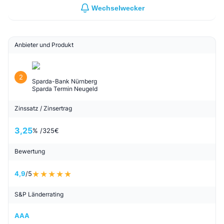
Wechselwecker
Anbieter und Produkt
2
Sparda-Bank Nürnberg
Sparda Termin Neugeld
Zinssatz / Zinsertrag
3,25
% /
325
€
Bewertung
4,9
/5
S&P Länderrating
AAA