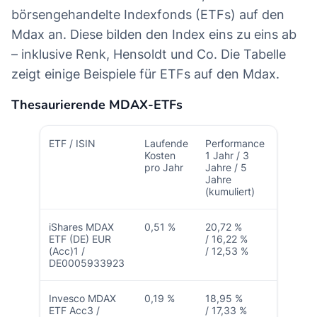
börsengehandelte Indexfonds (ETFs) auf den
Mdax an. Diese bilden den Index eins zu eins ab
– inklusive Renk, Hensoldt und Co. Die Tabelle
zeigt einige Beispiele für ETFs auf den Mdax.
Thesaurierende MDAX-ETFs
ETF / ISIN
Laufende
Performance
Kosten
1 Jahr / 3
pro Jahr
Jahre / 5
Jahre
(kumuliert)
iShares MDAX
0,51 %
20,72 %
ETF (DE) EUR
/ 16,22 %
(Acc)1 /
/ 12,53 %
DE0005933923
Invesco MDAX
0,19 %
18,95 %
ETF Acc3 /
/ 17,33 %