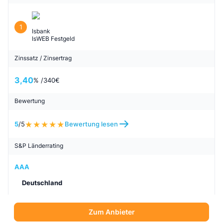
1
Isbank
IsWEB Festgeld
Zinssatz / Zinsertrag
3,40
% /
340
€
Bewertung
5
/5
Bewertung lesen
S&P Länderrating
AAA
Deutschland
Zum Anbieter