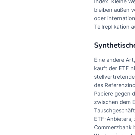
Index. Kleine We
bleiben außen vo
oder internatio
Teilreplikation
Synthetisch
Eine andere Art,
kauft der ETF n
stellvertretend
des Referenzinde
Papiere gegen d
zwischen dem E
Tauschgeschäft 
ETF-Anbieters, 
Commerzbank be