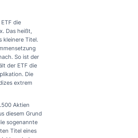
r ETF die
. Das heißt,
kleinere Titel.
sammensetzung
ach. So ist der
lt der ETF die
likation. Die
ndizes extrem
.500 Aktien
Aus diesem Grund
die sogenannte
ten Titel eines