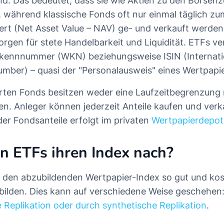
ind. Das bedeutet, dass sie wie Aktien zu den Börsen
 während klassische Fonds oft nur einmal täglich z
rt (Net Asset Value – NAV) ge- und verkauft werde
sorgen für stete Handelbarkeit und Liquidität. ETFs v
kennnummer (WKN) beziehungsweise ISIN (Internatio
Number) – quasi der "Personalausweis" eines Wertpapie
rten Fonds besitzen weder eine Laufzeitbegrenzung
en. Anleger können jederzeit Anteile kaufen und verk
r Fondsanteile erfolgt im privaten
Wertpapierdepot
n ETFs ihren Index nach?
 den abzubildenden Wertpapier-Index so gut und kos
bilden. Dies kann auf verschiedene Weise geschehen
 Replikation oder durch synthetische Replikation
.