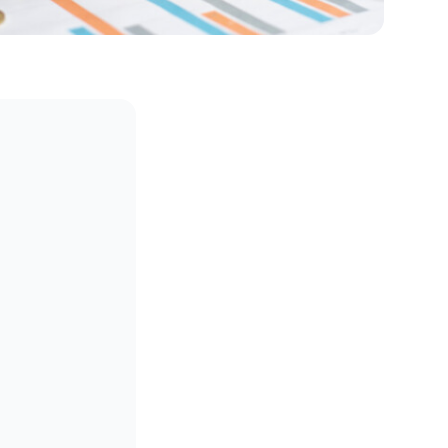
Sichere Geldanlagen
Crowdinvesting in Immobilien
EZB-Leitzins