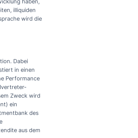
twicklung haben,
ten, illiquiden
sprache wird die
tion. Dabei
tiert in einen
che Performance
lvertreter-
esem Zweck wird
t) ein
stmentbank des
e
endite aus dem