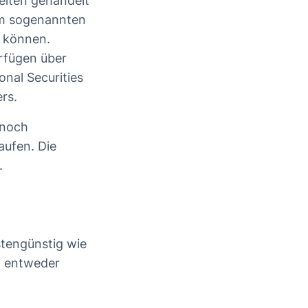
zeiten gehandelt
um sogenannten
n können.
erfügen über
nal Securities
rs.
 noch
aufen. Die
.
tengünstig wie
: entweder