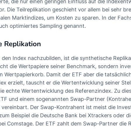
rte, die nur einen geringen Einfluss auf die Indexen
r. Die Teilreplikation geschieht vor allem bei sehr brei
nalen Marktindizes, um Kosten zu sparen. In der Fach
 auch optimiertes Sampling genannt.
e Replikation
 den Index nachzubilden, ist die synthetische Replika
icht die Wertpapiere seiner Benchmark, sondern inves
en Wertpapierkorb. Damit der ETF aber die tatsächli
x erzielt, tauscht er die Wertentwicklung seiner Stel
ie echte Wertentwicklung des Referenzindex. Zu di
TF und einem sogenannten Swap-Partner (Kontrahen
vereinbart. Der Swap-Kontrahent ist meist die Inve
zum Beispiel die Deutsche Bank bei Xtrackers oder di
i Comstage. Der ETF zahlt dem Swap-Partner die R