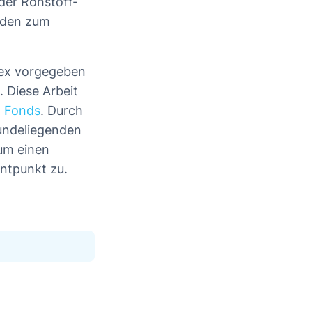
der Rohstoff-
lden zum
dex vorgegeben
 Diese Arbeit
n Fonds
. Durch
rundeliegenden
 um einen
ntpunkt zu.