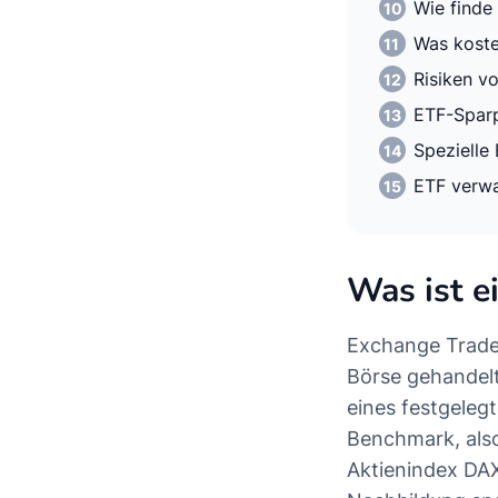
Wie finde
Was koste
Risiken v
ETF-Spar
Spezielle
ETF verw
Was ist e
Exchange Trade
Börse gehandelt
eines festgeleg
Benchmark, also
Aktienindex DAX