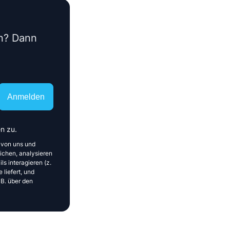
en? Dann
Anmelden
n zu.
 von uns und
ichen, analysieren
ls interagieren (z.
 liefert, und
 B. über den