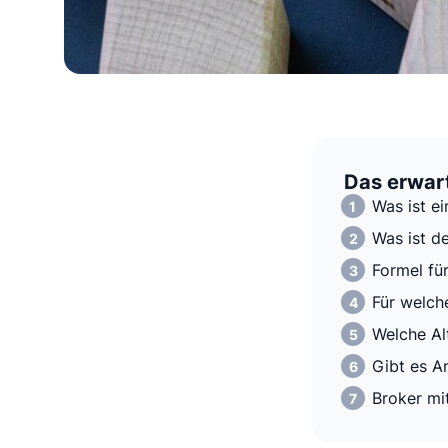
Das erwart
Was ist e
Was ist d
Formel fü
Für welc
Welche Al
Gibt es A
Broker mi