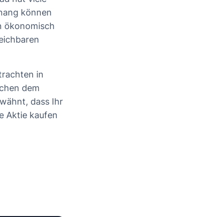
nhang können
in ökonomisch
leichbaren
trachten in
schen dem
wähnt, dass Ihr
e Aktie kaufen