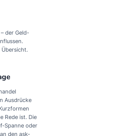
– der Geld-
nflussen.
e Übersicht.
age
handel
en Ausdrücke
e Kurzformen
 Rede ist. Die
ef-Spanne oder
man den ask-