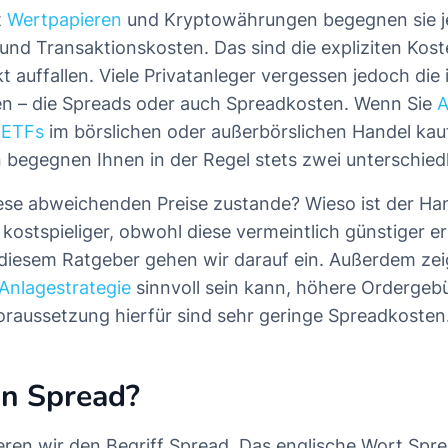
t
Wertpapieren
und Kryptowährungen begegnen sie j
nd Transaktionskosten. Das sind die expliziten Kost
kt auffallen. Viele Privatanleger vergessen jedoch die 
n – die Spreads oder auch Spreadkosten. Wenn Sie
A
r
ETFs
im börslichen oder außerbörslichen Handel kau
 begegnen Ihnen in der Regel stets zwei unterschiedl
se abweichenden Preise zustande? Wieso ist der Han
kostspieliger, obwohl diese vermeintlich günstiger er
diesem Ratgeber gehen wir darauf ein. Außerdem zeig
Anlagestrategie
sinnvoll sein kann, höhere Ordergeb
raussetzung hierfür sind sehr geringe Spreadkosten
in Spread?
eren wir den Begriff Spread. Das englische Wort Spre