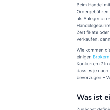
Beim Handel mi
Ordergebühren u
als Anleger dire
Handelsgebühre
Zertifikate ode
verkaufen, dann
Wie kommen die
einigen
Brokern
Konkurrenz? In 
dass es je nach
bevorzugen – Vo
Was ist e
Zunächst defini