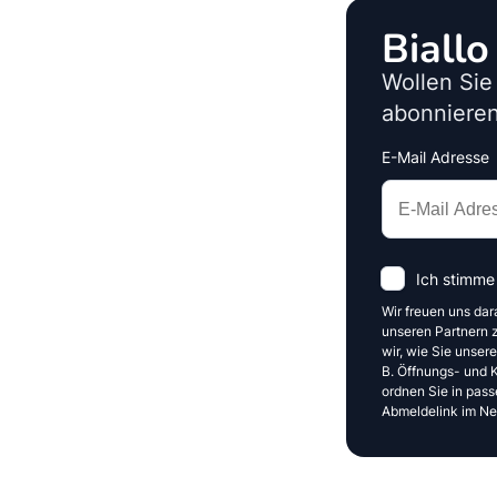
Biall
Wollen Sie
abonnieren
E-Mail Adresse
Interests
Amount
Ich stimme
Wir freuen uns dar
unseren Partnern z
wir, wie Sie unser
B. Öffnungs- und Kl
ordnen Sie in pass
Abmeldelink im New