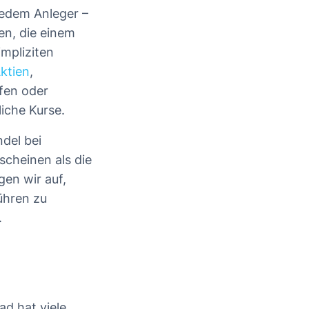
edem Anleger –
en, die einem
impliziten
ktien
,
fen oder
iche Kurse.
del bei
scheinen als die
en wir auf,
ühren zu
.
ad hat viele