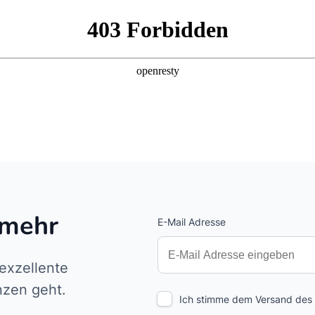
 mehr
E-Mail Adresse
Interests
Amount
 exzellente
nzen geht.
Ich stimme dem Versand des p