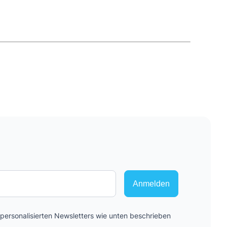
Sichere Geldanlagen
Crowdinvesting in Immobilien
EZB-Leitzins
Anmelden
ersonalisierten Newsletters wie unten beschrieben