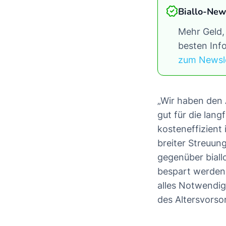
Biallo-New
Mehr Geld,
besten Info
zum Newsl
„Wir haben den 
gut für die lang
kosteneffizient 
breiter Streuun
gegenüber biall
bespart werden 
alles Notwendig
des Altersvors