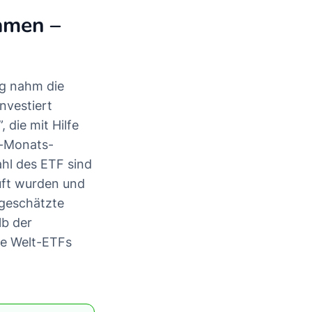
amen –
ag nahm die
nvestiert
 die mit Hilfe
i-Monats-
hl des ETF sind
üft wurden und
 geschätzte
lb der
ve Welt-ETFs