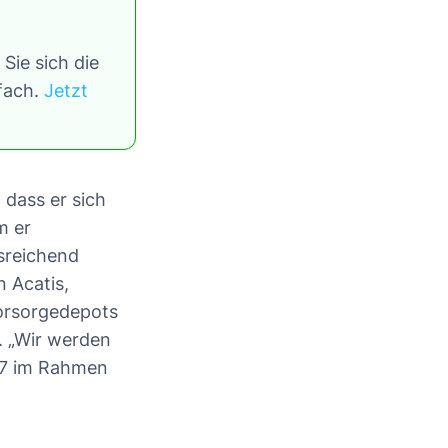
Sie sich die
tfach.
Jetzt
 dass er sich
m er
usreichend
n Acatis,
vorsorgedepots
. „Wir werden
027 im Rahmen