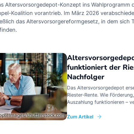
as Altersvorsorgedepot-Konzept ins Wahlprogramm de
mpel-Koalition vorantrieb. Im März 2026 verabschiede
eßlich das Altersvorsorgereformgesetz, in dem sich T
finden.
Altersvorsorgedepo
funktioniert der Rie
Nachfolger
Das Altersvorsorgedepot ers
Riester-Rente. Wie Förderung
Auszahlung funktionieren – ve
Zum Artikel