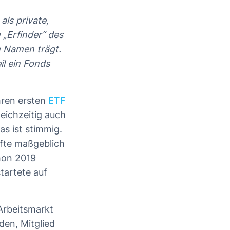
als private,
 „Erfinder“ des
m Namen trägt.
il ein Fonds
hren ersten
ETF
eichzeitig auch
s ist stimmig.
rfte maßgeblich
hon 2019
tartete auf
Arbeitsmarkt
den, Mitglied