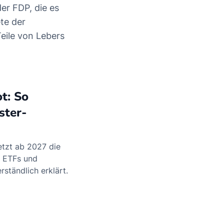
r FDP, die es
te der
eile von Lebers
t: So
ster-
etzt ab 2027 die
, ETFs und
rständlich erklärt.