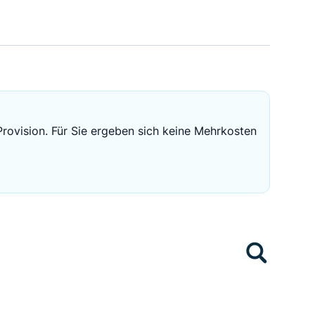
Sichere Geldanlagen
Crowdinvesting in Immobilien
EZB-Leitzins
Provision. Für Sie ergeben sich keine Mehrkosten