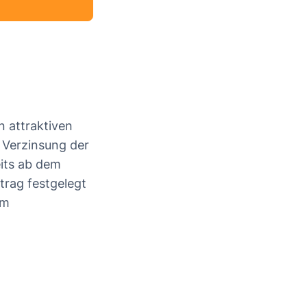
n attraktiven
 Verzinsung der
eits ab dem
trag festgelegt
om