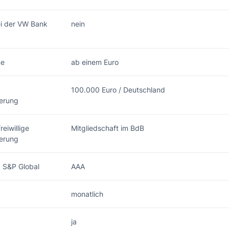
ei der VW Bank
nein
me
ab einem Euro
100.000 Euro / Deutschland
herung
reiwillige
Mitgliedschaft im BdB
herung
g S&P Global
AAA
monatlich
ja