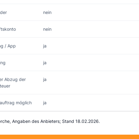
nder
nein
tskonto
nein
ng / App
ja
ing
ja
er Abzug der
ja
teuer
sauftrag möglich
ja
erche, Angaben des Anbieters; Stand 18.02.2026.