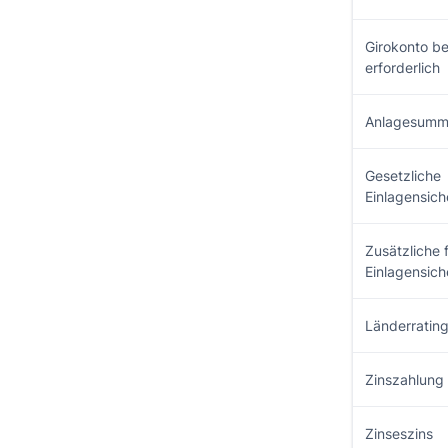
Girokonto b
erforderlich
Anlagesum
Gesetzliche
Einlagensic
Zusätzliche f
Einlagensic
Länderratin
Zinszahlung
Zinseszins