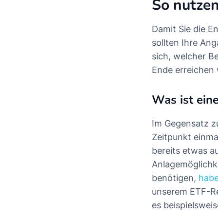
So nutze
Damit Sie die E
sollten Ihre Ang
sich, welcher B
Ende erreichen w
Was ist ein
Im Gegensatz zu
Zeitpunkt einma
bereits etwas a
Anlagemöglichke
benötigen,
habe
unserem ETF-Rec
es beispielswei