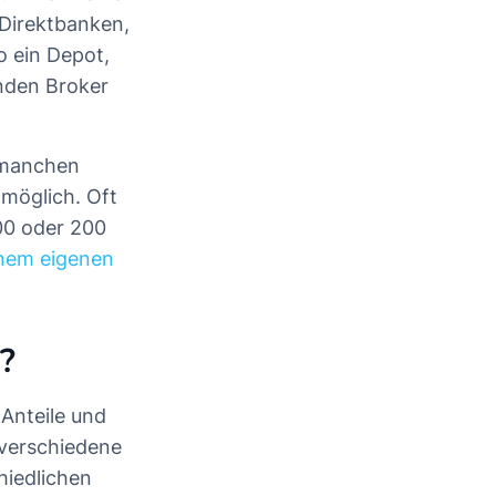
 Direktbanken,
o ein Depot,
nden Broker
i manchen
 möglich. Oft
100 oder 200
einem eigenen
de?
-Anteile und
 verschiedene
hiedlichen