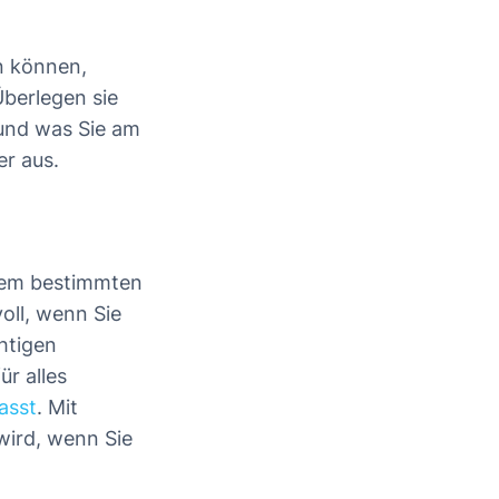
n können,
Überlegen sie
 und was Sie am
er aus.
inem bestimmten
oll, wenn Sie
htigen
r alles
asst
. Mit
wird, wenn Sie