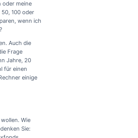
h oder meine
 50, 100 oder
sparen, wenn ich
?
en. Auch die
die Frage
hn Jahre, 20
 für einen
Rechner einige
 wollen. Wie
edenken Sie:
dexfonds