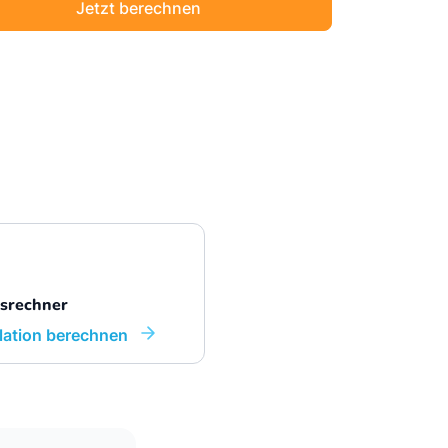
Jetzt berechnen
Sichere Geldanlagen
Crowdinvesting in Immobilien
EZB-Leitzins
nsrechner
flation berechnen