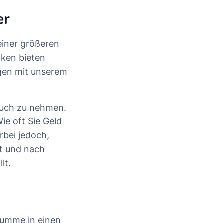
er
einer größeren
ken bieten
ngen mit unserem
pruch zu nehmen.
ie oft Sie Geld
rbei jedoch,
lt und nach
lt.
Summe in einen