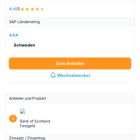
4,4
/5
S&P Länderrating
AAA
Schweden
Zum Anbieter
Wechselwecker
Anbieter und Produkt
3
Bank of Scotland
Festgeld
Zinssatz / Zinsertrag