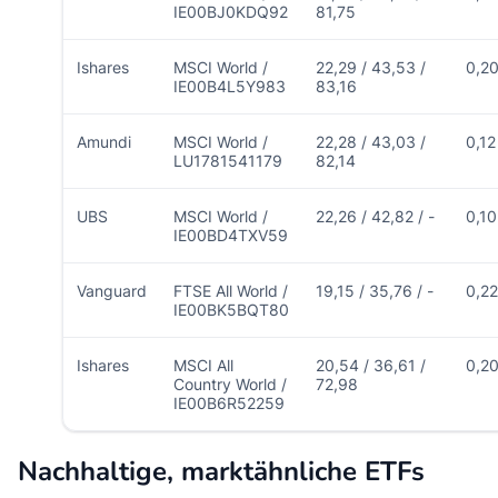
IE00BJ0KDQ92
81,75
Ishares
MSCI World /
22,29 / 43,53 /
0,2
IE00B4L5Y983
83,16
Amundi
MSCI World /
22,28 / 43,03 /
0,12
LU1781541179
82,14
UBS
MSCI World /
22,26 / 42,82 / -
0,10
IE00BD4TXV59
Vanguard
FTSE All World /
19,15 / 35,76 / -
0,22
IE00BK5BQT80
Ishares
MSCI All
20,54 / 36,61 /
0,2
Country World /
72,98
IE00B6R52259
Nachhaltige, marktähnliche ETFs