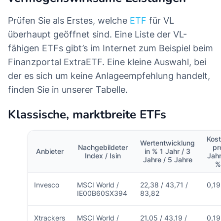
Prüfen Sie als Erstes, welche
ETF
für VL
überhaupt geöffnet sind. Eine Liste der VL-
fähigen ETFs gibt’s im Internet zum Beispiel beim
Finanzportal ExtraETF. Eine kleine Auswahl, bei
der es sich um keine Anlageempfehlung handelt,
finden Sie in unserer Tabelle.
Klassische, marktbreite ETFs
Kos
Wertentwicklung
Nachgebildeter
pr
Anbieter
in % 1 Jahr / 3
Index / Isin
Jahr
Jahre / 5 Jahre
%
Invesco
MSCI World /
22,38 / 43,71 /
0,19
IE00B60SX394
83,82
Xtrackers
MSCI World /
21,05 / 43,19 /
0,19