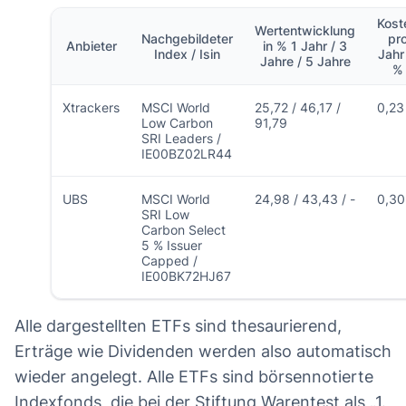
Kost
Wertentwicklung
Nachgebildeter
pr
Anbieter
in % 1 Jahr / 3
Index / Isin
Jahr 
Jahre / 5 Jahre
%
Xtrackers
MSCI World
25,72 / 46,17 /
0,23
Low Carbon
91,79
SRI Leaders /
IE00BZ02LR44
UBS
MSCI World
24,98 / 43,43 / -
0,30
SRI Low
Carbon Select
5 % Issuer
Capped /
IE00BK72HJ67
Alle dargestellten ETFs sind thesaurierend,
Erträge wie Dividenden werden also automatisch
wieder angelegt. Alle ETFs sind börsennotierte
Indexfonds, die bei der Stiftung Warentest als „1.