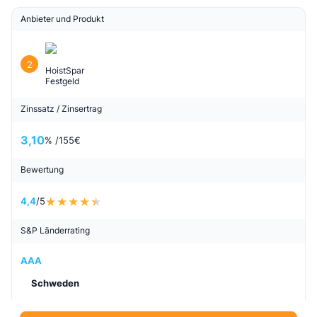
Anbieter und Produkt
2
HoistSpar
Festgeld
Zinssatz / Zinsertrag
3,10
% /
155
€
Bewertung
4,4
/5
S&P Länderrating
AAA
Schweden