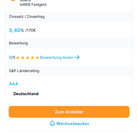
IsWEB Festgeld
Zinssatz / Zinsertrag
3,40
% /
170
€
Bewertung
5
/5
Bewertung lesen
S&P Länderrating
AAA
Deutschland
Zum Anbieter
Wechselwecker