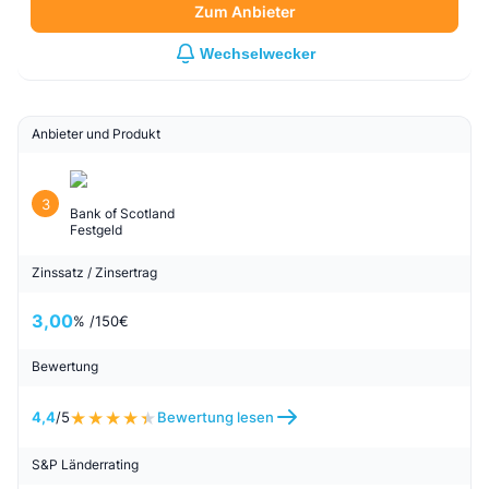
Zum Anbieter
Wechselwecker
Anbieter und Produkt
3
Bank of Scotland
Festgeld
Zinssatz / Zinsertrag
3,00
% /
150
€
Bewertung
4,4
/5
Bewertung lesen
S&P Länderrating