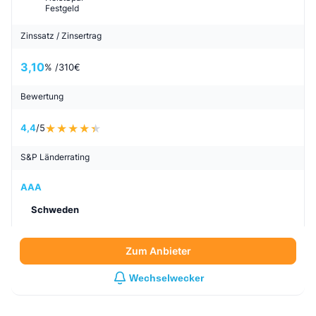
Festgeld
Zinssatz / Zinsertrag
3,10
% /
310
€
Bewertung
4,4
/5
S&P Länderrating
AAA
Schweden
Zum Anbieter
Wechselwecker