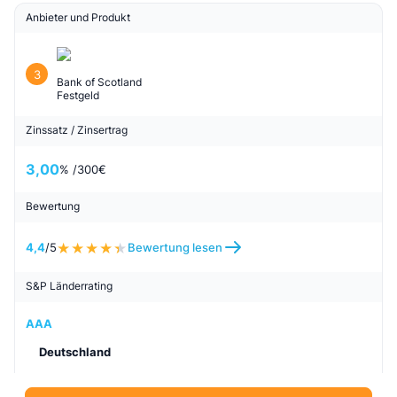
Anbieter und Produkt
3
Bank of Scotland
Festgeld
Zinssatz / Zinsertrag
3,00
% /
300
€
Bewertung
4,4
/5
Bewertung lesen
S&P Länderrating
AAA
Deutschland