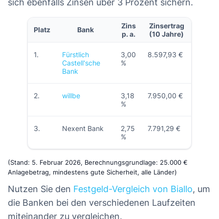
sich ebenfalls Zinsen über 3 Prozent sichern.
Zins
Zinsertrag
Platz
Bank
p. a.
(10 Jahre)
1.
Fürstlich
3,00
8.597,93 €
Castell'sche
%
Bank
2.
willbe
3,18
7.950,00 €
%
3.
Nexent Bank
2,75
7.791,29 €
%
(Stand: 5. Februar 2026, Berechnungsgrundlage: 25.000 €
Anlagebetrag, mindestens gute Sicherheit, alle Länder)
Nutzen Sie den
Festgeld-Vergleich von Biallo
, um
die Banken bei den verschiedenen Laufzeiten
miteinander zu vergleichen.