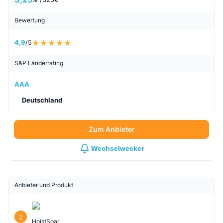
Bewertung
4,9
/5
S&P Länderrating
AAA
Deutschland
Zum Anbieter
Wechselwecker
Anbieter und Produkt
2
HoistSpar