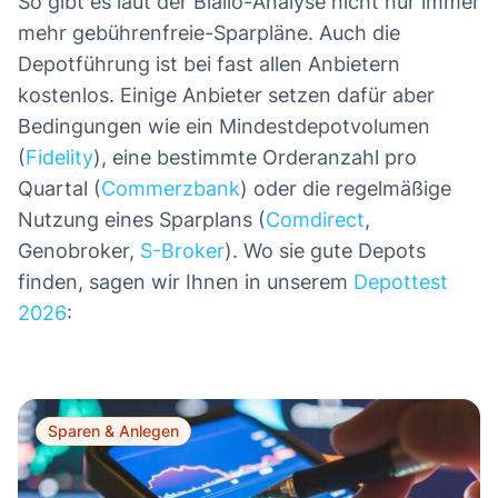
So gibt es laut der Biallo-Analyse nicht nur immer
mehr gebührenfreie-Sparpläne. Auch die
Depotführung ist bei fast allen Anbietern
kostenlos. Einige Anbieter setzen dafür aber
Bedingungen wie ein Mindestdepotvolumen
(
Fidelity
), eine bestimmte Orderanzahl pro
Quartal (
Commerzbank
) oder die regelmäßige
Nutzung eines Sparplans (
Comdirect
,
Genobroker,
S-Broker
). Wo sie gute Depots
finden, sagen wir Ihnen in unserem
Depottest
2026
:
Sparen & Anlegen