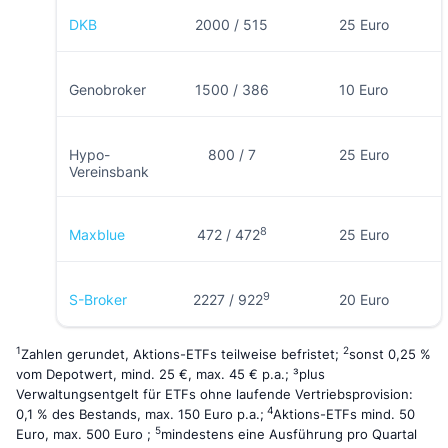
DKB
2000 / 515
25 Euro
Genobroker
1500 / 386
10 Euro
Hypo-
800 / 7
25 Euro
Vereinsbank
8
Maxblue
472 / 472
25 Euro
9
S-Broker
2227 / 922
20 Euro
1
2
Zahlen gerundet, Aktions-ETFs teilweise befristet;
sonst 0,25 %
vom Depotwert, mind. 25 €, max. 45 € p.a.; ³plus
Verwaltungsentgelt für ETFs ohne laufende Vertriebsprovision:
4
0,1 % des Bestands, max. 150 Euro p.a.;
Aktions-ETFs mind. 50
5
Euro, max. 500 Euro ;
mindestens eine Ausführung pro Quartal