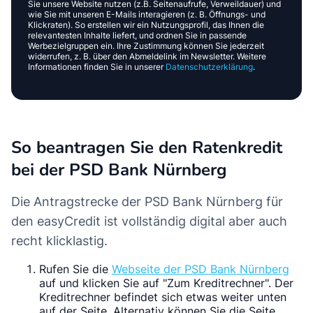
Sie unsere Website nutzen (z.B. Seitenaufrufe, Verweildauer) und
wie Sie mit unseren E-Mails interagieren (z. B. Öffnungs- und
Klickraten). So erstellen wir ein Nutzungsprofil, das Ihnen die
relevantesten Inhalte liefert, und ordnen Sie in passende
Werbezielgruppen ein. Ihre Zustimmung können Sie jederzeit
widerrufen, z. B. über den Abmeldelink im Newsletter. Weitere
Informationen finden Sie in unserer
Datenschutzerklärung
.
So beantragen Sie den Ratenkredit
bei der PSD Bank Nürnberg
Die Antragstrecke der PSD Bank Nürnberg für
den easyCredit ist vollständig digital aber auch
recht klicklastig.
Rufen Sie die
Webseite der PSD Bank Nürnberg
auf und klicken Sie auf "Zum Kreditrechner". Der
Kreditrechner befindet sich etwas weiter unten
auf der Seite. Alternativ können Sie die Seite