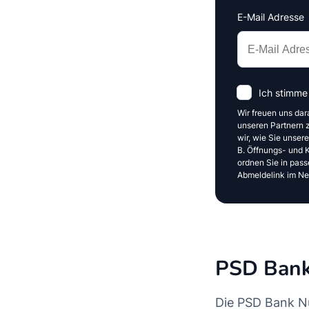
E-Mail Adresse
Interests
Amount
Ich stimme
Wir freuen uns dar
unseren Partnern z
wir, wie Sie unser
B. Öffnungs- und Kl
ordnen Sie in pass
Abmeldelink im New
PSD Bank
Die PSD Bank Nü