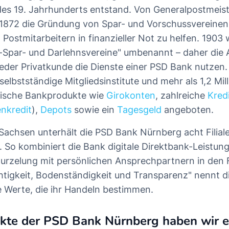
des 19. Jahrhunderts entstand. Von Generalpostmeist
872 die Gründung von Spar- und Vorschussvereinen v
 Postmitarbeitern in finanzieller Not zu helfen. 1903
t-Spar- und Darlehnsvereine" umbenannt – daher die
jeder Privatkunde die Dienste einer PSD Bank nutzen.
elbstständige Mitgliedsinstitute und mehr als 1,2 Mil
sische Bankprodukte wie
Girokonten
, zahlreiche
Kred
nkredit
),
Depots
sowie ein
Tagesgeld
angeboten.
Sachsen unterhält die PSD Bank Nürnberg acht Filial
 So kombiniert die Bank digitale Direktbank-Leistung
urzelung mit persönlichen Ansprechpartnern in den Fi
ichtigkeit, Bodenständigkeit und Transparenz" nennt 
e Werte, die ihr Handeln bestimmen.
kte der PSD Bank Nürnberg haben wir e