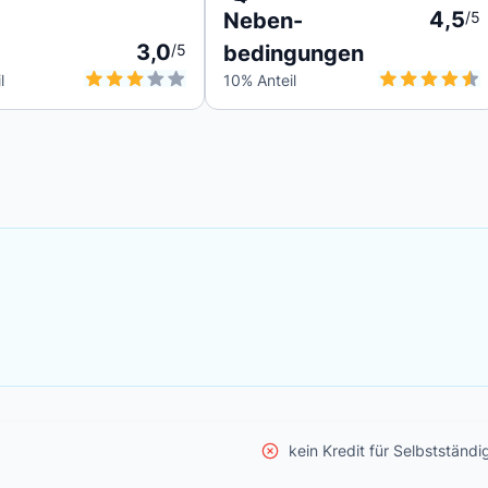
4,5
Neben-
/5
3,0
/5
bedingungen
l
10
% Anteil
kein Kredit für Selbstständi