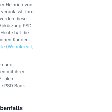
er Heinrich von
eranlasst. Ihre
 wurden diese
 Abkürzung PSD.
 Heute hat die
lionen Kunden.
ite
(
Wohnkredit
,
en und
en mit ihrer
lialen.
die PSD Bank
benfalls