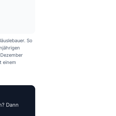
äuslebauer. So
njährigen
 Dezember
it einem
en? Dann