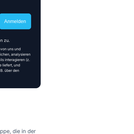
Anmelden
n zu.
 von uns und
ichen, analysieren
ls interagieren (z.
 liefert, und
 B. über den
pe, die in der