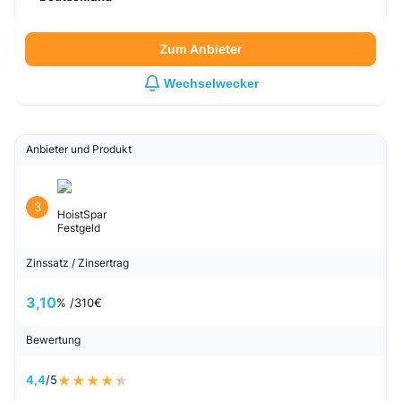
Zum Anbieter
Wechselwecker
Anbieter und Produkt
3
HoistSpar
Festgeld
Zinssatz / Zinsertrag
3,10
% /
310
€
Bewertung
4,4
/5