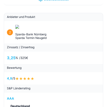
Anbieter und Produkt
2
Sparda-Bank Nürnberg
Sparda Termin Neugeld
Zinssatz / Zinsertrag
3,25
% /
325
€
Bewertung
4,9
/5
S&P Länderrating
AAA
Deutschland