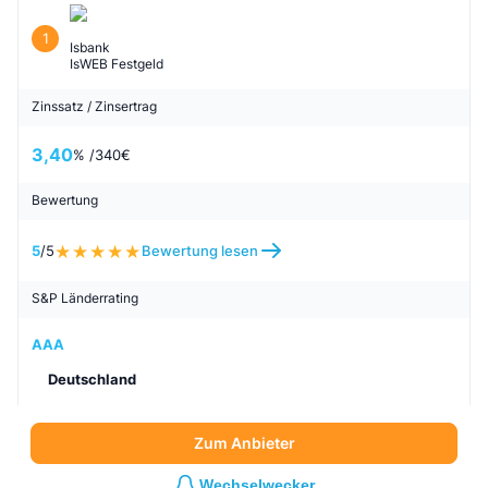
1
Isbank
IsWEB Festgeld
Zinssatz / Zinsertrag
3,40
% /
340
€
Bewertung
5
/5
Bewertung lesen
S&P Länderrating
AAA
Deutschland
Zum Anbieter
Wechselwecker