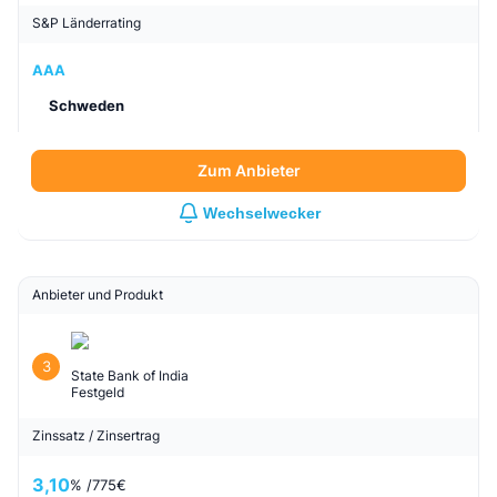
S&P Länderrating
AAA
Schweden
Zum Anbieter
Wechselwecker
Anbieter und Produkt
3
State Bank of India
Festgeld
Zinssatz / Zinsertrag
3,10
% /
775
€