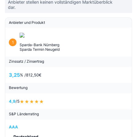
Anbieter stellen keinen vollständigen Marktüberblick
dar.
Anbieter und Produkt
1
Sparda-Bank Nürnberg
Sparda Termin Neugeld
Zinssatz / Zinsertrag
3,25
% /
812,50
€
Bewertung
4,9
/5
S&P Länderrating
AAA
Deutschland