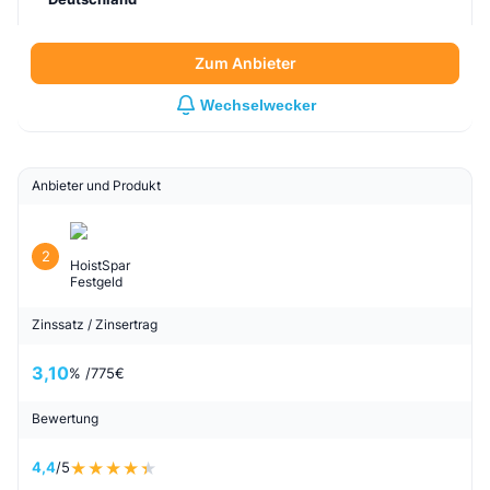
Zum Anbieter
Wechselwecker
Anbieter und Produkt
2
HoistSpar
Festgeld
Zinssatz / Zinsertrag
3,10
% /
775
€
Bewertung
4,4
/5