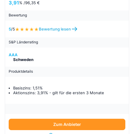
3,91
% /
96,35 €
Bewertung
5
/5
Bewertung lesen
S&P Länderrating
AAA
Schweden
Produktdetails
Basiszins: 1,51%
Aktionszins: 3,91%
- gilt für
die ersten 3 Monate
Zum Anbieter