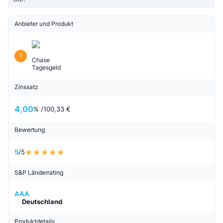
Anbieter und Produkt
1
Chase
Tagesgeld
Zinssatz
4,00
% /
100,33 €
Bewertung
5
/5
S&P Länderrating
AAA
Deutschland
Produktdetails