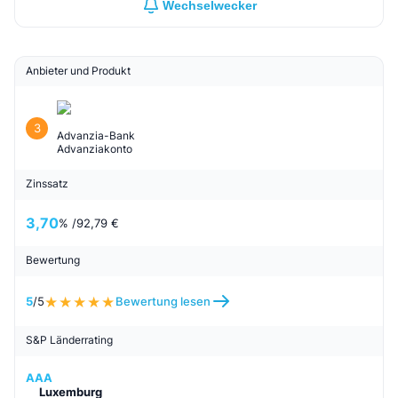
Wechselwecker
Anbieter und Produkt
3
Advanzia-Bank
Advanziakonto
Zinssatz
3,70
% /
92,79 €
Bewertung
5
/5
Bewertung lesen
S&P Länderrating
AAA
Luxemburg