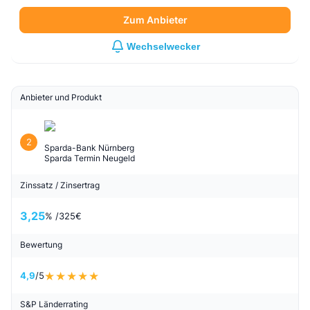
Zum Anbieter
Wechselwecker
Anbieter und Produkt
2
Sparda-Bank Nürnberg
Sparda Termin Neugeld
Zinssatz / Zinsertrag
3,25
% /
325
€
Bewertung
4,9
/5
S&P Länderrating