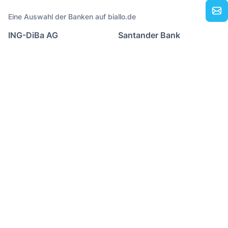
Eine Auswahl der Banken auf biallo.de
ING-DiBa AG
Santander Bank
DKB
Postbank
Deutsche Bank
Targobank
Commerzbank
Bank of Scotland
Rechtliches
Impressum
Nutzungsbedingungen
Datenschutzerklärung
2026 Biallo & Team GmbH