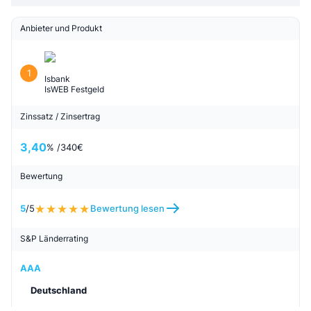
Anbieter und Produkt
1
Isbank
IsWEB Festgeld
Zinssatz / Zinsertrag
3,40
% /
340
€
Bewertung
5
/5
Bewertung lesen
S&P Länderrating
AAA
Deutschland