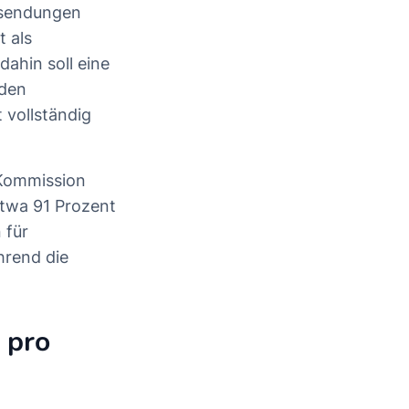
insendungen
t als
dahin soll eine
rden
t vollständig
-Kommission
etwa 91 Prozent
 für
hrend die
 pro