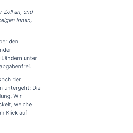
r Zoll an, und
zeigen Ihnen,
.
über den
ender
U-Ländern unter
abgabenfrei.
 Doch der
en untergeht: Die
dung. Wir
ckelt, welche
m Klick auf