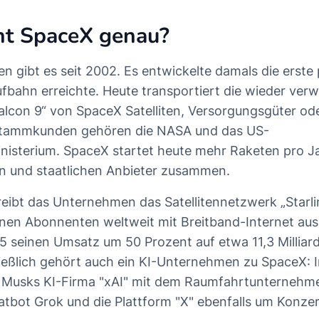
t SpaceX genau?
 gibt es seit 2002. Es entwickelte damals die erste 
ufbahn erreichte. Heute transportiert die wieder ve
alcon 9“ von SpaceX Satelliten, Versorgungsgüter od
n Stammkunden gehören die NASA und das US-
nisterium. SpaceX startet heute mehr Raketen pro Jah
n und staatlichen Anbieter zusammen.
reibt das Unternehmen das Satellitennetzwerk „Starli
onen Abonnenten weltweit mit Breitband-Internet aus
25 seinen Umsatz um 50 Prozent auf etwa 11,3 Milliard
ließlich gehört auch ein KI-Unternehmen zu SpaceX: 
n Musks KI-Firma "xAI" mit dem Raumfahrtunternehm
tbot Grok und die Plattform "X" ebenfalls um Konzer