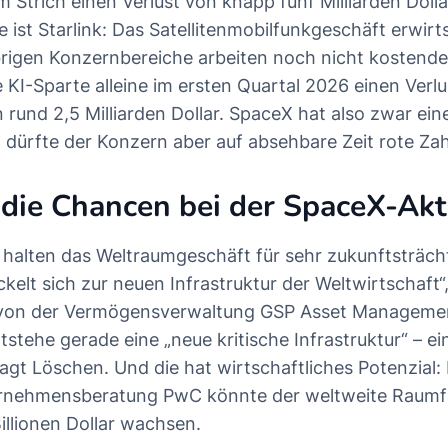
 Strich einen Verlust von knapp fünf Milliarden Dolla
e ist Starlink: Das Satellitenmobilfunkgeschäft erwirt
rigen Konzernbereiche arbeiten noch nicht kostend
 KI-Sparte alleine im ersten Quartal 2026 einen Verlu
rund 2,5 Milliarden Dollar. SpaceX hat also zwar ein
 dürfte der Konzern aber auf absehbare Zeit rote Zah
die Chancen bei der SpaceX-Akt
 halten das Weltraumgeschäft für sehr zukunftsträcht
kelt sich zur neuen Infrastruktur der Weltwirtschaft“
on der Vermögensverwaltung GSP Asset Management
stehe gerade eine „neue kritische Infrastruktur“ – ei
agt Löschen. Und die hat wirtschaftliches Potenzial: 
ernehmensberatung PwC könnte der weltweite Raumf
illionen Dollar wachsen.