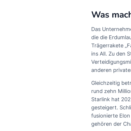
Was mach
Das Unternehmen
die die Erdumla
Trägerrakete „F
ins All. Zu de
Verteidigungsmi
anderen private
Gleichzeitig bet
rund zehn Milli
Starlink hat 20
gesteigert. Sch
fusionierte Elo
gehören der Cha