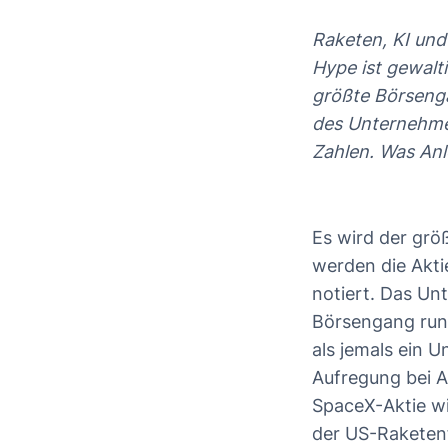
Raketen, KI und
Das erwart
Hype ist gewalti
Was mach
größte Börseng
Arbeitet 
des Unternehmen
Was sind 
Zahlen. Was An
Was sind 
Sollen An
Es wird der grö
Kann ich 
werden die Akt
notiert. Das Un
Börsengang rund
als jemals ein 
Aufregung bei A
SpaceX-Aktie wi
der US-Raketen