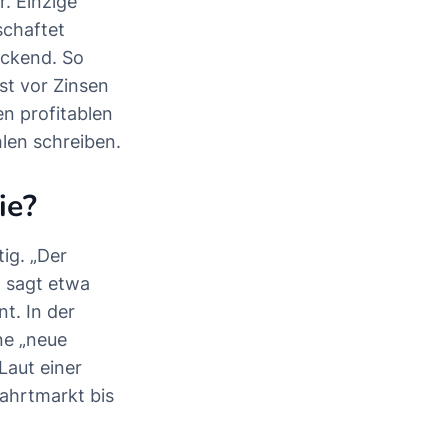
r. Einzige
schaftet
eckend. So
st vor Zinsen
en profitablen
len schreiben.
ie?
ig. „Der
, sagt etwa
. In der
ne „neue
Laut einer
ahrtmarkt bis