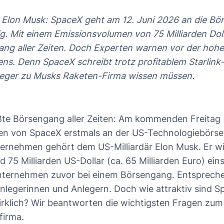
 Elon Musk: SpaceX geht am 12. Juni 2026 an die Bör
et Sie in diesem Artikel
g. Mit einem Emissionsvolumen von 75 Milliarden Dolla
t SpaceX genau?
ang aller Zeiten. Doch Experten warnen vor der ho
SpaceX profitabel?
s. Denn SpaceX schreibt trotz profitablem Starlink
die Chancen bei der SpaceX-Aktie?
leger zu Musks Raketen-Firma wissen müssen.
die Risiken bei der SpaceX-Aktie?
leger die SpaceX-Aktie kaufen?
ßte Börsengang aller Zeiten: Am kommenden Freitag 
in SpaceX über einen ETF investieren?
ien von SpaceX erstmals an der US-Technologiebörs
ternehmen gehört dem US-Milliardär Elon Musk. Er wi
 75 Milliarden US-Dollar (ca. 65 Milliarden Euro) e
Unternehmen zuvor bei einem Börsengang. Entspreche
nlegerinnen und Anlegern. Doch wie attraktiv sind S
rklich? Wir beantworten die wichtigsten Fragen zum
firma.