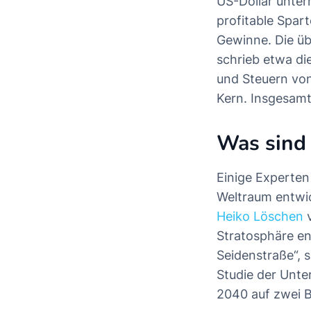
US-Dollar unterm
profitable Spart
Gewinne. Die üb
schrieb etwa die
und Steuern von 
Kern. Insgesamt
Was sind 
Einige Experten
Weltraum entwic
Heiko Löschen
v
Stratosphäre ent
Seidenstraße“, s
Studie der Unt
2040 auf zwei B