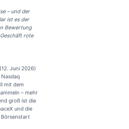
se – und der
r ist es der
hen Bewertung
-Geschäft rote
(12. Juni 2026)
e Nasdaq
ll mit dem
insammeln – mehr
nd groß ist die
paceX und die
 Börsenstart