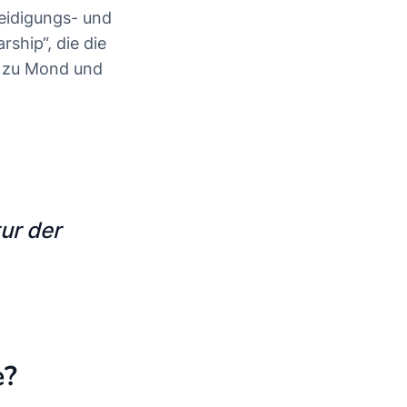
teidigungs- und
rship“, die die
e zu Mond und
ur der
e?