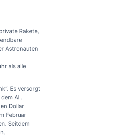
private Rakete,
rwendbare
er Astronauten
r als alle
nk“. Es versorgt
 dem All.
en Dollar
Im Februar
en. Seitdem
n.