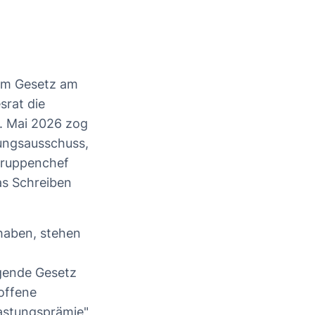
dem Gesetz am
srat die
. Mai 2026 zog
lungsausschuss,
gruppenchef
as Schreiben
 haben, stehen
gende Gesetz
offene
lastungsprämie"