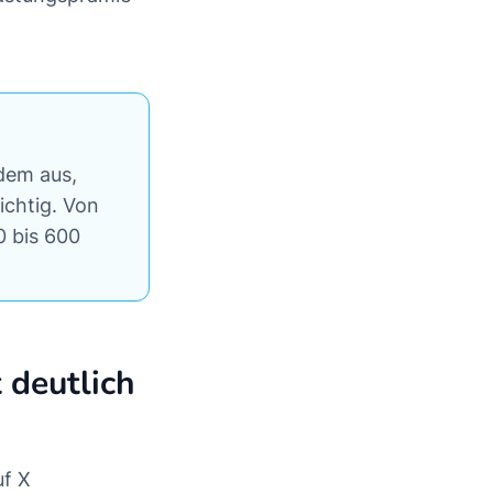
dem aus,
ichtig. Von
0 bis 600
 deutlich
uf X