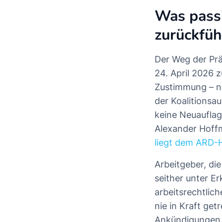
Was passi
zurückfüh
Der Weg der Pr
24. April 2026 
Zustimmung – n
der Koalitionsa
keine Neuaufla
Alexander Hoffm
liegt dem ARD-H
Arbeitgeber, di
seither unter E
arbeitsrechtli
nie in Kraft getr
Ankündigungen j