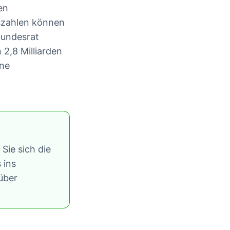
en
uszahlen können
Bundesrat
 2,8 Milliarden
hne
Sie sich die
 ins
über