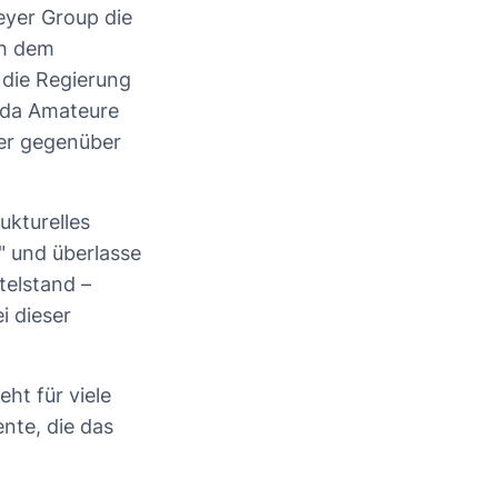
eyer Group die
ch dem
e die Regierung
s da Amateure
ger gegenüber
ukturelles
" und überlasse
telstand –
i dieser
ht für viele
nte, die das