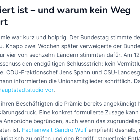
ert ist – und warum kein Weg
rt
ämie war kurz und holprig. Der Bundestag stimmte 
zu. Knapp zwei Wochen später verweigerte der Bunde
ur vier von sechzehn Ländern stimmten dafür. Am 12
usschuss den endgültigen Schlussstrich: kein Vermitt
ge. CDU-Fraktionschef Jens Spahn und CSU-Landes
ann informierten die Unionsmitglieder schriftlich. D
auptstadtstudio vor
.
e ihren Beschäftigten die Prämie bereits angekündigt
rklärungsdruck. Eine konkret formulierte Zusage kann
che Ansprüche begründen, auch wenn das zugrundelie
eten ist.
Fachanwalt Sandro Wulf
empfiehlt deshalb, 
uristisch zu prüfen und den Begriff "steuerfreie Ent