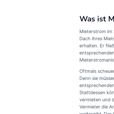
Was ist M
Mieterstrom im 
Dach ihres Miet
erhalten. Er fli
entsprechenden 
Mieterstromanb
Oftmals scheuen
Denn sie müsse
entsprechenden
Stattdessen kön
vermieten und d
Vermieter die A
weitergibt. Der l