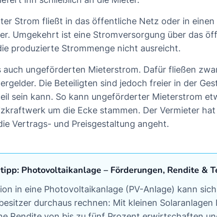
er Strom fließt in das öffentliche Netz oder in einen
r. Umgekehrt ist eine Stromversorgung über das öff
 die produzierte Strommenge nicht ausreicht.
 auch ungeförderten Mieterstrom. Dafür fließen zwa
ergelder. Die Beteiligten sind jedoch freier in der Ges
teil sein kann. So kann ungeförderter Mieterstrom e
izkraftwerk um die Ecke stammen. Der Vermieter ha
ie Vertrags- und Preisgestaltung angeht.
etipp: Photovoltaikanlage – Förderungen, Rendite & T
tion in eine Photovoltaikanlage (PV-Anlage) kann sich
esitzer durchaus rechnen: Mit kleinen Solaranlagen l
che Rendite von bis zu fünf Prozent erwirtschaften u