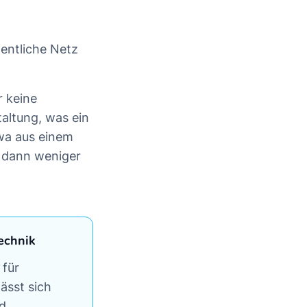
entliche Netz
r keine
taltung, was ein
twa aus einem
t dann weniger
echnik
 für
ässt sich
nd