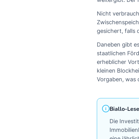
Nicht verbraucht
Zwischenspeiche
gesichert, falls
Daneben gibt es
staatlichen Förd
erheblicher Vor
kleinen Blockhe
Vorgaben, was d
Biallo-Les
Die Investi
Immobilienb
eine jährli