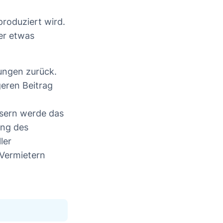
roduziert wird.
er etwas
ungen zurück.
geren Beitrag
usern werde das
ung des
ler
 Vermietern