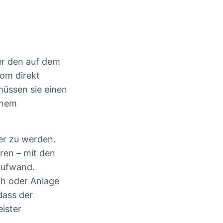
er den auf dem
om direkt
 müssen sie einen
inem
er zu werden.
ren – mit den
Aufwand.
ch oder Anlage
dass der
eister