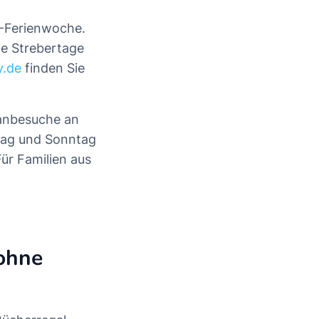
W-Ferienwoche.
ie Strebertage
y.de
finden Sie
tanbesuche an
stag und Sonntag
ür Familien aus
 ohne