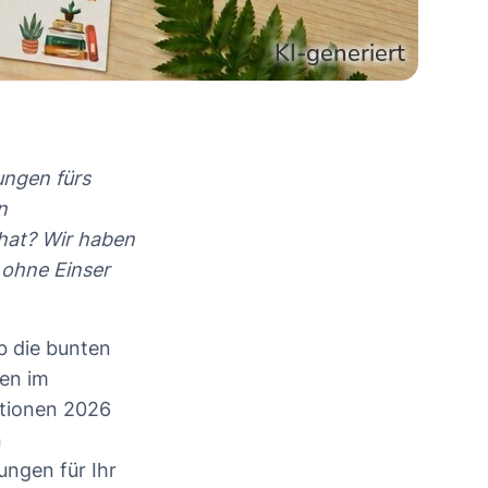
ungen fürs
n
 hat? Wir haben
 ohne Einser
b die bunten
gen im
ktionen 2026
n
ungen für Ihr