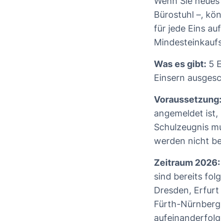
Wenn Sie neues 
Bürostuhl –, kö
für jede Eins a
Mindesteinkauf
Was es gibt:
5 E
Einsern ausgesc
Voraussetzung
angemeldet ist, 
Schulzeugnis mu
werden nicht be
Zeitraum 2026:
sind bereits fo
Dresden, Erfurt 
Fürth-Nürnberg 3
aufeinanderfol