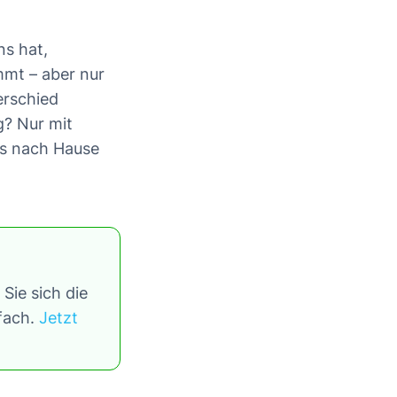
ns hat,
immt – aber nur
erschied
g? Nur mit
ins nach Hause
Sie sich die
tfach.
Jetzt