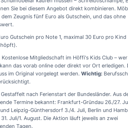
Schulmöbeliar kaufen müssen – Schreibtischlampe, B
nnen Sie bei diesem Angebot direkt kombinieren. Möb
uf dem Zeugnis fünf Euro als Gutschein, und das ohne
swert.
uro Gutschein pro Note 1, maximal 30 Euro pro Kind 
höpft).
:
Kostenlose Mitgliedschaft im Höffi's Kids Club – wer
kann das vorab online oder direkt vor Ort erledigen. 
ss im Original vorgelegt werden.
Wichtig:
Berufssch
rücksichtigt.
Gestaffelt nach Ferienstart der Bundesländer. Aus den
lgende Termine bekannt: Frankfurt-Gründau 26./27. Ju
und Leipzig-Günthersdorf 3./4. Juli, Berlin und Hambur
1. Juli/1. August. Die Aktion läuft jeweils an zwei
genden Tagen.