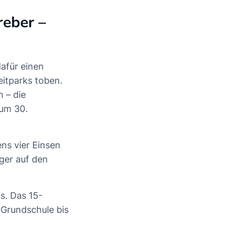
reber –
dafür einen
eitparks toben.
 – die
zum 30.
ens vier Einsen
ger auf den
s. Das 15-
r Grundschule bis