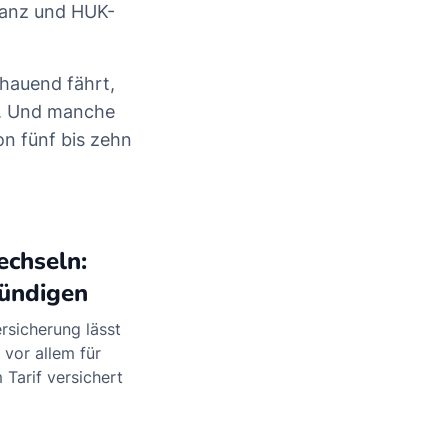
llianz und HUK-
chauend fährt,
in. Und manche
n fünf bis zehn
echseln:
kündigen
rsicherung lässt
 vor allem für
 Tarif versichert