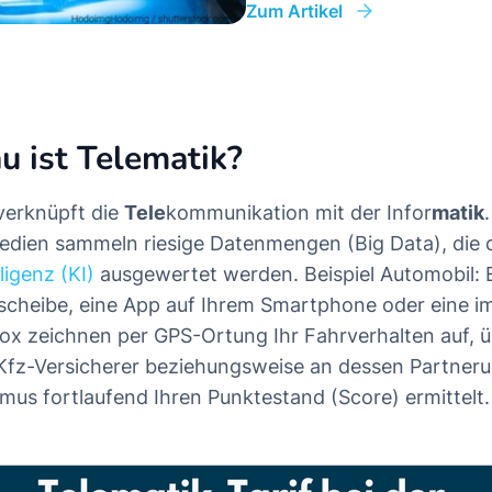
Zum Artikel
 ist Telematik?
 verknüpft die
Tele
kommunikation mit der Infor
matik
edien sammeln riesige Datenmengen (Big Data), die 
ligenz (KI)
ausgewertet werden. Beispiel Automobil: 
scheibe, eine App auf Ihrem Smartphone oder eine i
ox zeichnen per GPS-Ortung Ihr Fahrverhalten auf, ü
 Kfz-Versicherer beziehungsweise an dessen Partner
hmus fortlaufend Ihren Punktestand (Score) ermittelt.