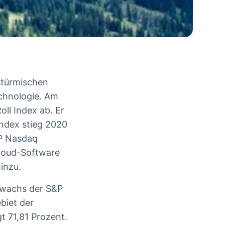
stürmischen
echnologie. Am
ll Index ab. Er
Index stieg 2020
VP Nasdaq
Cloud-Software
inzu.
Zuwachs der S&P
biet der
t 71,81 Prozent.