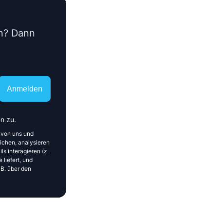
en? Dann
Anmelden
n zu.
 von uns und
ichen, analysieren
ls interagieren (z.
 liefert, und
 B. über den