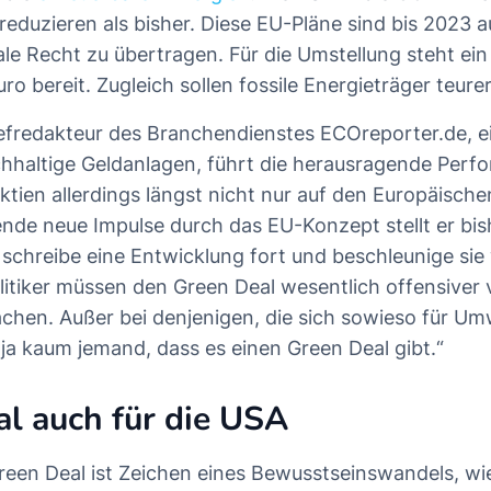
reduzieren als bisher. Diese EU-Pläne sind bis 2023 a
nale Recht zu übertragen. Für die Umstellung steht ei
uro bereit. Zugleich sollen fossile Energieträger teur
fredakteur des Branchendienstes ECOreporter.de, ei
hhaltige Geldanlagen, führt die herausragende Perf
tien allerdings längst nicht nur auf den Europäisch
ende neue Impulse durch das EU-Konzept stellt er bish
 schreibe eine Entwicklung fort und beschleunige sie
litiker müssen den Green Deal wesentlich offensiver 
hen. Außer bei denjenigen, die sich sowieso für Um
 ja kaum jemand, dass es einen Green Deal gibt.“
l auch für die USA
een Deal ist Zeichen eines Bewusstseinswandels, wie