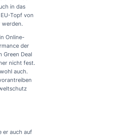
uch in das
n EU-Topf von
er werden.
n Online-
ormance der
en Green Deal
er nicht fest.
 wohl auch.
vorantreiben
weltschutz
 er auch auf