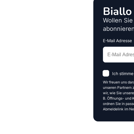
Biall
Wollen Sie
abonnieren
E-Mail Adresse
Interests
Amount
Ich stimme
Wir freuen uns dar
unseren Partnern z
wir, wie Sie unser
B. Öffnungs- und Kl
ordnen Sie in pass
Abmeldelink im New