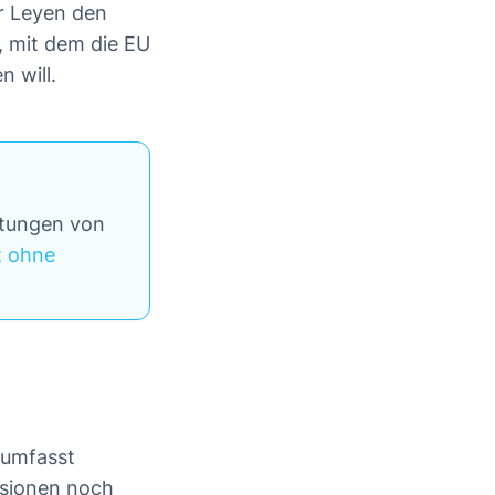
er Leyen den
, mit dem die EU
 will.
ttungen von
z ohne
 umfasst
ssionen noch