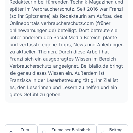
Redakteurin bei führenden Technik-Magazinen und
gesamten Haushalt. Zahlen beide Partner
später im Verbraucherschutz. Seit 2016 war Franzi
zusammen mehr als diesen Betrag, ist die
(so ihr Spitzname) als Redakteurin am Aufbau des
Onlineportals verbraucherschutz.com (früher
gesamte Familie für den Rest des Jahres
onlinewarnungen.de) beteiligt. Dort betreute sie
befreit. Die Chronikerbescheinigung muss
unter anderem den Social Media Bereich, plante
von jedem betroffenen Familienmitglied
und verfasste eigene Tipps, News und Anleitungen
separat bei der Krankenkasse eingereicht
zu aktuellen Themen. Durch diese Arbeit hat
werden.
Franzi sich ein ausgeprägtes Wissen im Bereich
Verbraucherschutz angeeignet. Bei biallo.de bringt
sie genau dieses Wissen ein. Außerdem ist
Franziska in der Leserbetreuung tätig. Ihr Ziel ist
es, den Leserinnen und Lesern zu helfen und ein
gutes Gefühl zu geben.
Zum
Zu meiner Bibliothek
Beitrag