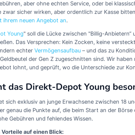
ebühren, aber ohne echten Service, oder bei klassis
 zwar sicher wirken, aber ordentlich zur Kasse bitten
it ihrem neuen Angebot an
.
pot Young
" soll die Lücke zwischen "Billig-Anbietern“
ießen. Das Versprechen: Kein Zocken, keine versteck
ondern echter
Vermögensaufbau
– und das zu Konditi
n Geldbeutel der Gen Z zugeschnitten sind. Wir habe
ebot lohnt, und geprüft, wo die Unterschiede zur Kon
t das Direkt-Depot Young beso
et sich exklusiv an junge Erwachsene zwischen 18 un
ier genau die Punkte auf, die beim Start an der Börse 
ohe Gebühren und fehlendes Wissen.
Vorteile auf einen Blick: