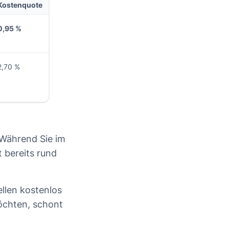
Kostenquote
0,95 %
2,70 %
: Während Sie im
 bereits rund
llen kostenlos
möchten, schont