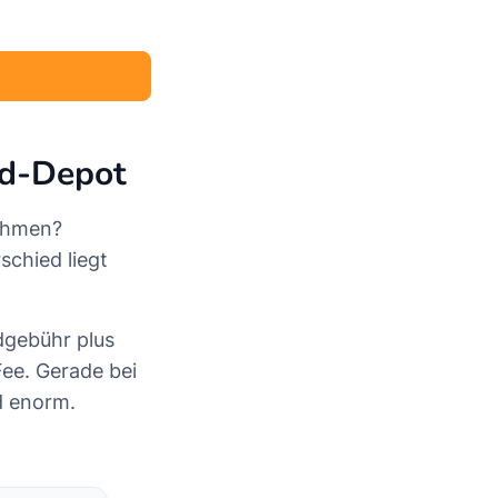
rd-Depot
nehmen?
schied liegt
dgebühr plus
Fee. Gerade bei
ed enorm.