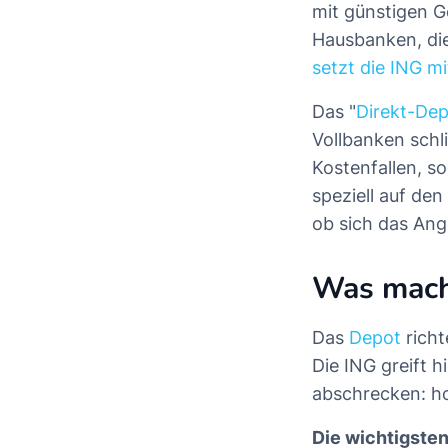
mit günstigen G
Hausbanken, die
setzt die ING m
Das "
Direkt-De
Vollbanken schl
Kostenfallen, s
speziell auf de
ob sich das Ang
Was mach
Das
Depot
richt
Die ING greift h
abschrecken: h
Die wichtigsten 