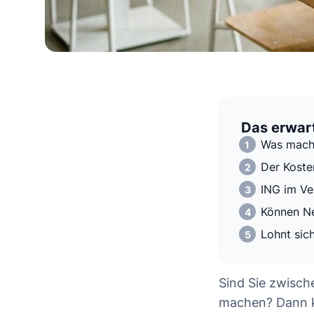
Das erwart
Was mach
Der Koste
ING im Ve
Können Ne
Lohnt sic
Sind Sie zwisch
machen? Dann k