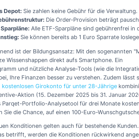
s Depot:
Sie zahlen keine Gebühr für die Verwaltung.
ebührenstruktur:
Die Order-Provision beträgt pauscha
 Sparpläne:
Alle ETF-Sparpläne sind gebührenfrei in 
instieg:
Sie können bereits ab 1 Euro Sparrate loslege
nend ist der Bildungsansatz: Mit den sogenannten "
rze Wissenshappen direkt aufs Smartphone. Ein
amm und nützliche Analyse-Tools (wie die Integrati
bei, Ihre Finanzen besser zu verstehen. Zudem lässt 
m
kostenlosen Girokonto für unter 28-Jährige
kombini
entive-Aktion (15. Dezember 2025 bis 31. Januar 202
s Parqet-Portfolio-Analysetool für drei Monate koste
n Sie die Chance, auf einen 100-Euro-Wunschgutsche
uen Konditionen gelten auch für bestehende Kunden. 
as betrifft, werden die Konditionen rückwirkend ange