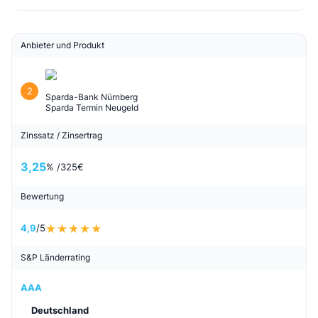
Anbieter und Produkt
2
Sparda-Bank Nürnberg
Sparda Termin Neugeld
Zinssatz / Zinsertrag
3,25
% /
325
€
Bewertung
4,9
/5
S&P Länderrating
AAA
Deutschland