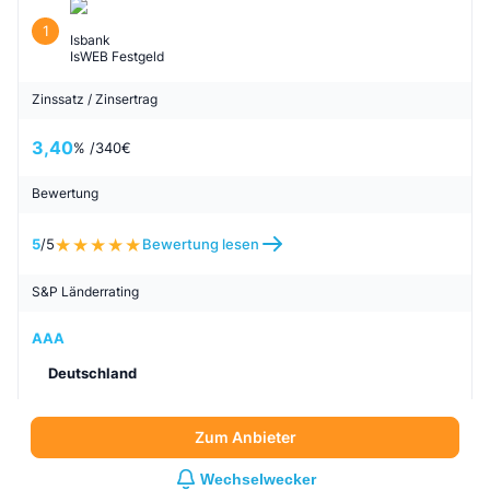
1
Isbank
IsWEB Festgeld
Zinssatz / Zinsertrag
3,40
% /
340
€
Bewertung
5
/5
Bewertung lesen
S&P Länderrating
AAA
Deutschland
Zum Anbieter
Wechselwecker