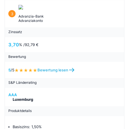
3
Advanzia-Bank
Advanziakonto
Zinssatz
3,70
% /
92,79 €
Bewertung
5
/5
Bewertung lesen
S&P Länderrating
AAA
Luxemburg
Produktdetails
Basiszins: 1,50%