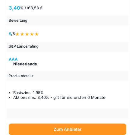
3,40
% /
168,58 €
Bewertung
5
/5
S&P Länderrating
AAA
Niederlande
Produktdetails
Basiszins: 1,95%
Aktionszins: 3,40%
- gilt für
die ersten 6 Monate
Zum Anbieter