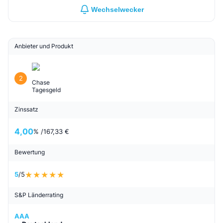
Wechselwecker
Anbieter und Produkt
2
Chase
Tagesgeld
Zinssatz
4,00
% /
167,33 €
Bewertung
5
/5
S&P Länderrating
AAA