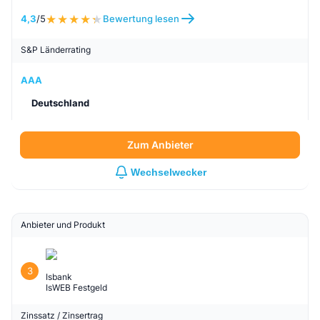
4,3
/5
Bewertung lesen
S&P Länderrating
AAA
Deutschland
Zum Anbieter
Wechselwecker
Anbieter und Produkt
3
Isbank
IsWEB Festgeld
Zinssatz / Zinsertrag