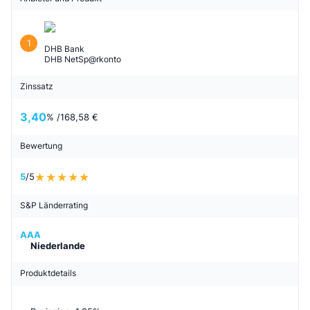
1
DHB Bank
DHB NetSp@rkonto
Zinssatz
3,40
% /
168,58 €
Bewertung
5
/5
S&P Länderrating
AAA
Niederlande
Produktdetails