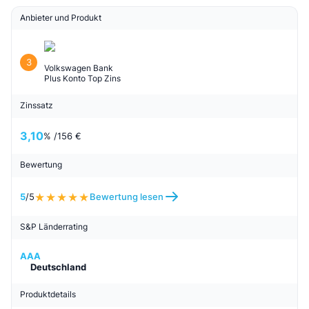
Anbieter und Produkt
3
Volkswagen Bank
Plus Konto Top Zins
Zinssatz
3,10
% /
156 €
Bewertung
5
/5
Bewertung lesen
S&P Länderrating
AAA
Deutschland
Produktdetails