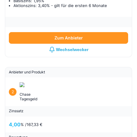
Basiszins: 1,95%
Aktionszins: 3,40%
- gilt für
die ersten 6 Monate
Zum Anbieter
Wechselwecker
Anbieter und Produkt
2
Chase
Tagesgeld
Zinssatz
4,00
% /
167,33 €