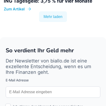
ING Tagesgeld: 3,75 % für vier Monate
Zum Artikel
Mehr laden
So verdient Ihr Geld mehr
Der Newsletter von biallo.de ist eine
exzellente Entscheidung, wenn es um
Ihre Finanzen geht.
E-Mail Adresse
Interests
Amount