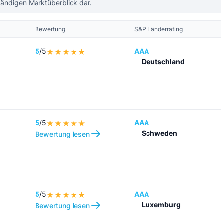
ständigen Marktüberblick dar.
Bewertung
S&P Länderrating
5
/5
AAA
Deutschland
5
/5
AAA
Schweden
Bewertung lesen
5
/5
AAA
Luxemburg
Bewertung lesen