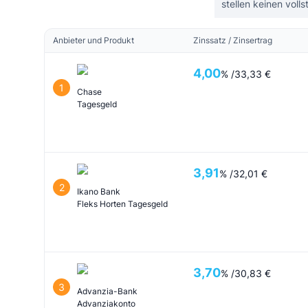
stellen keinen voll
Anbieter und Produkt
Zinssatz / Zinsertrag
4,00
% /
33,33 €
1
Chase
Tagesgeld
3,91
% /
32,01 €
2
Ikano Bank
Fleks Horten Tagesgeld
3,70
% /
30,83 €
3
Advanzia-Bank
Advanziakonto