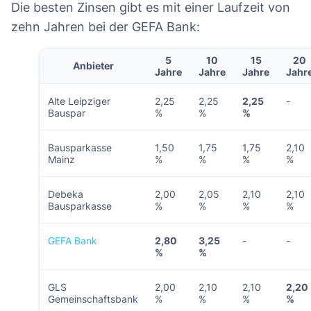
Die besten Zinsen gibt es mit einer Laufzeit von
zehn Jahren bei der GEFA Bank:
5
10
15
20
Anbieter
Jahre
Jahre
Jahre
Jahr
Alte Leipziger
2,25
2,25
2,25
-
Bauspar
%
%
%
Bausparkasse
1,50
1,75
1,75
2,10
Mainz
%
%
%
%
Debeka
2,00
2,05
2,10
2,10
Bausparkasse
%
%
%
%
GEFA Bank
2,80
3,25
-
-
%
%
GLS
2,00
2,10
2,10
2,20
Gemeinschaftsbank
%
%
%
%