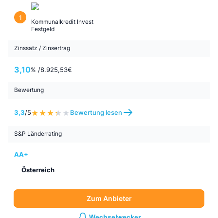
1
Kommunalkredit Invest
Festgeld
Zinssatz / Zinsertrag
3,10
% /
8.925,53
€
Bewertung
3,3
/5
Bewertung lesen
S&P Länderrating
AA+
Österreich
Zum Anbieter
Wechselwecker