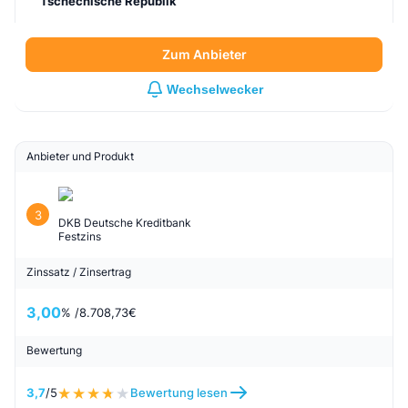
Tschechische Republik
Zum Anbieter
Wechselwecker
Anbieter und Produkt
3
DKB Deutsche Kreditbank
Festzins
Zinssatz / Zinsertrag
3,00
% /
8.708,73
€
Bewertung
3,7
/5
Bewertung lesen