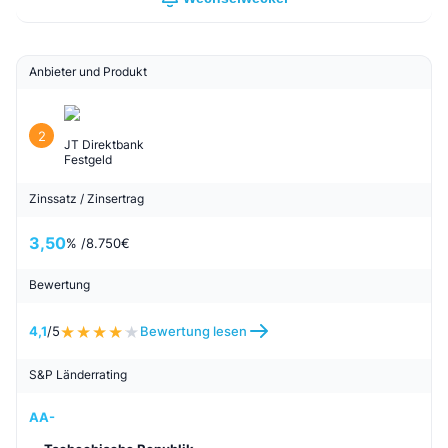
Anbieter und Produkt
2
JT Direktbank
Festgeld
Zinssatz / Zinsertrag
3,50
% /
8.750
€
Bewertung
4,1
/5
Bewertung lesen
S&P Länderrating
AA-