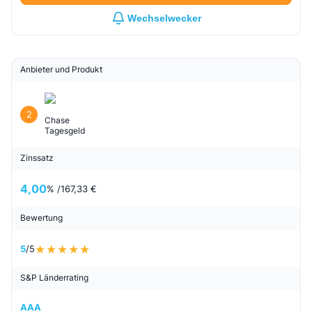
Wechselwecker
Anbieter und Produkt
2
Chase
Tagesgeld
Zinssatz
4,00
% /
167,33 €
Bewertung
5
/5
S&P Länderrating
AAA