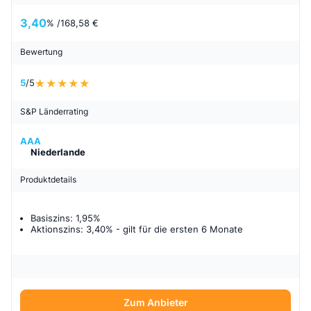
3,40
% /
168,58 €
Bewertung
5
/5
S&P Länderrating
AAA
Niederlande
Produktdetails
Basiszins: 1,95%
Aktionszins: 3,40%
- gilt für
die ersten 6 Monate
Zum Anbieter