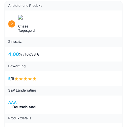
Anbieter und Produkt
2
Chase
Tagesgeld
Zinssatz
4,00
% /
167,33 €
Bewertung
5
/5
S&P Länderrating
AAA
Deutschland
Produktdetails