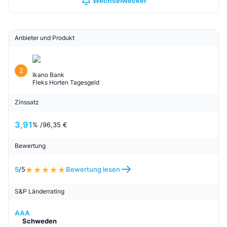
Wechselwecker
Anbieter und Produkt
2
Ikano Bank
Fleks Horten Tagesgeld
Zinssatz
3,91
% /
96,35 €
Bewertung
5
/5
Bewertung lesen
S&P Länderrating
AAA
Schweden