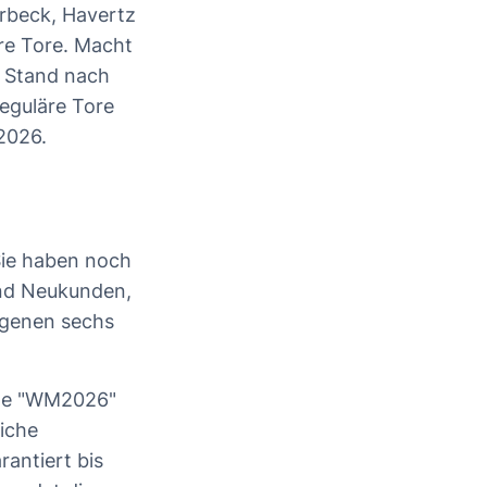
erbeck, Havertz
re Tore. Macht
r Stand nach
reguläre Tore
2026.
 Sie haben noch
ind Neukunden,
angenen sechs
ode "WM2026"
iche
rantiert bis