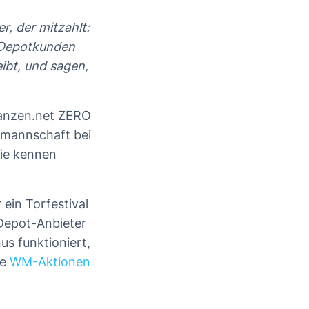
, der mitzahlt:
n Depotkunden
eibt, und sagen,
nanzen.net ZERO
lmannschaft bei
Sie kennen
ein Torfestival
 Depot-Anbieter
us funktioniert,
re
WM-Aktionen