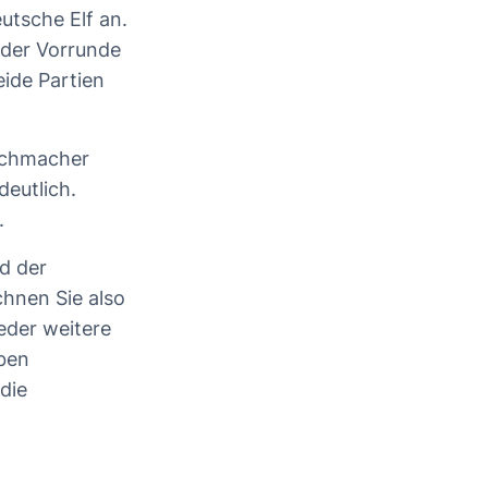
utsche Elf an.
 der Vorrunde
ide Partien
Buchmacher
deutlich.
o.
d der
chnen Sie also
eder weitere
eben
die