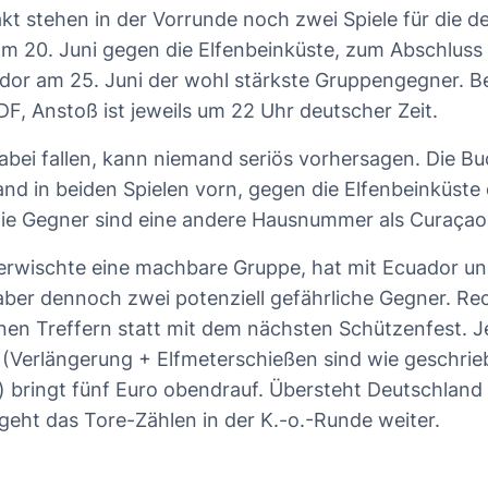
t stehen in der Vorrunde noch zwei Spiele für die de
am 20. Juni gegen die Elfenbeinküste, zum Abschluss
dor am 25. Juni der wohl stärkste Gruppengegner. Be
DF, Anstoß ist jeweils um 22 Uhr deutscher Zeit.
dabei fallen, kann niemand seriös vorhersagen. Die 
nd in beiden Spielen vorn, gegen die Elfenbeinküste 
Die Gegner sind eine andere Hausnummer als Curaça
rwischte eine machbare Gruppe, hat mit Ecuador un
aber dennoch zwei potenziell gefährliche Gegner. Re
elnen Treffern statt mit dem nächsten Schützenfest. J
r (Verlängerung + Elfmeterschießen sind wie geschri
 bringt fünf Euro obendrauf. Übersteht Deutschland 
eht das Tore-Zählen in der K.-o.-Runde weiter.