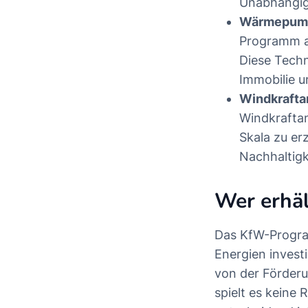
Unabhängig
Wärmepump
Programm a
Diese Techn
Immobilie u
Windkrafta
Windkrafta
Skala zu er
Nachhaltigk
Wer erhä
Das KfW-Program
Energien inves
von der Förderu
spielt es keine 