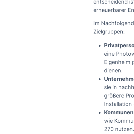
entscheidend is
erneuerbarer En
Im Nachfolgende
Zielgruppen:
Privatpers
eine Photov
Eigenheim p
dienen.
Unternehme
sie in nach
größere Pro
Installatio
Kommunen u
wie Kommun
270 nutzen.