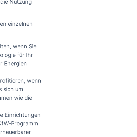
d die Nutzung
den einzelnen
lten, wenn Sie
logie für Ihr
r Energien
rofitieren, wenn
s sich um
hmen wie die
e Einrichtungen
 KfW-Programm
erneuerbarer