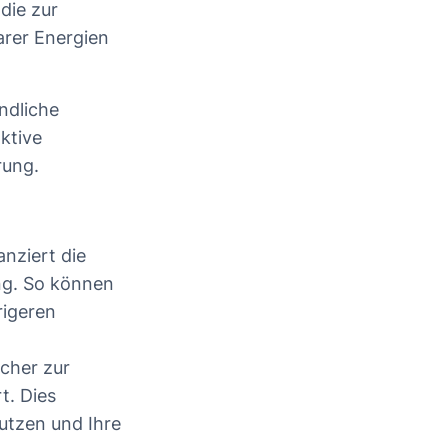
die zur
rer Energien
ndliche
ktive
rung.
nziert die
ng. So können
rigeren
icher zur
t. Dies
utzen und Ihre