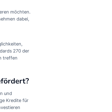
tieren möchten.
nehmen dabei,
lichkeiten,
dards 270 der
n treffen
efördert?
en und
ge Kredite für
nvestieren