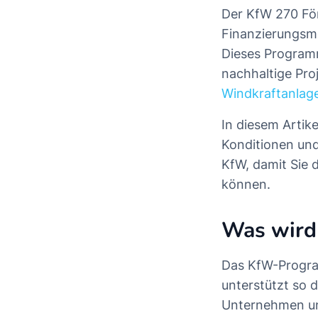
Der KfW 270 För
Finanzierungsmö
Dieses Program
nachhaltige Pro
Windkraftanlag
In diesem Artik
Konditionen un
KfW, damit Sie d
können.
Was wird
Das KfW-Program
unterstützt so 
Unternehmen und