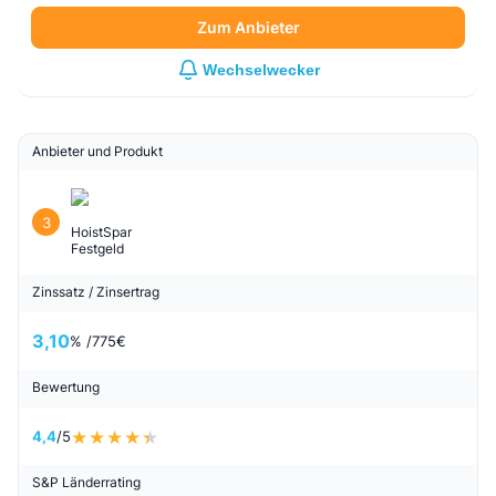
Zum Anbieter
Wechselwecker
Anbieter und Produkt
3
HoistSpar
Festgeld
Zinssatz / Zinsertrag
3,10
% /
775
€
Bewertung
4,4
/5
S&P Länderrating