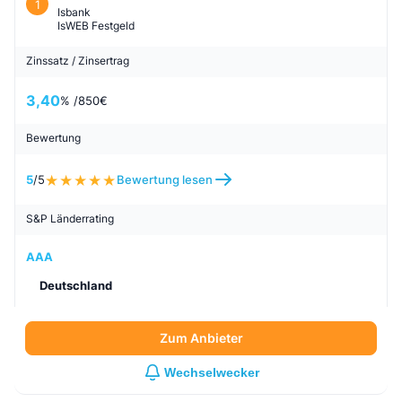
1
Isbank
IsWEB Festgeld
Zinssatz / Zinsertrag
3,40
% /
850
€
Bewertung
5
/5
Bewertung lesen
S&P Länderrating
AAA
Deutschland
Zum Anbieter
Wechselwecker