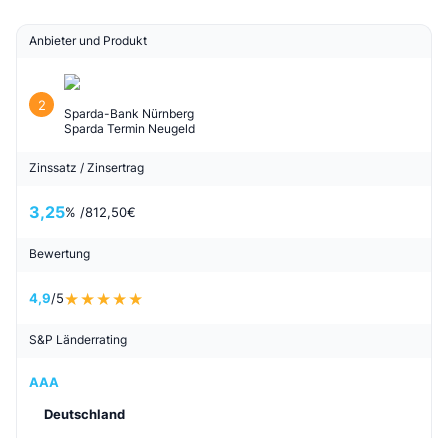
Anbieter und Produkt
2
Sparda-Bank Nürnberg
Sparda Termin Neugeld
Zinssatz / Zinsertrag
3,25
% /
812,50
€
Bewertung
4,9
/5
S&P Länderrating
AAA
Deutschland