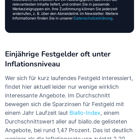
Ich stimme dem Versand des personalisierten
Newsletters wie unten beschrieben zu.
Anmelden
Wir freuen uns darauf, Ihnen mit Ihrer Zustimmung interessante
Inhalte, Empfehlungen und Werbung von uns und unseren
Partnern zu schicken, die genau auf Ihre Interessen
zugeschnitten sind. Um dies zu ermöglichen, analysieren wir, wie
Sie unsere Website nutzen (z.B. Seitenaufrufe, Verweildauer) und
wie Sie mit unseren E-Mails interagieren (z. B. Öffnungs- und
Klickraten). So erstellen wir ein Nutzungsprofil, das Ihnen die
relevantesten Inhalte liefert, und ordnen Sie in passende
Werbezielgruppen ein. Ihre Zustimmung können Sie jederzeit
widerrufen, z. B. über den Abmeldelink im Newsletter. Weitere
Informationen finden Sie in unserer
Datenschutzerklärung
.
Einjährige Festgelder oft unter
Inflationsniveau