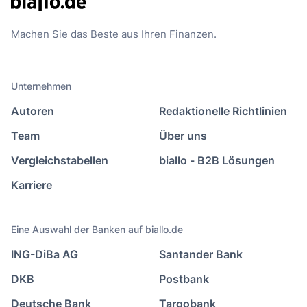
Empfehlungen und Werbung von uns und unseren Partnern zu schicken,
die genau auf Ihre Interessen zugeschnitten sind. Um dies zu
ermöglichen, analysieren wir, wie Sie unsere Website nutzen (z.B.
Seitenaufrufe, Verweildauer) und wie Sie mit unseren E-Mails
interagieren (z. B. Öffnungs- und Klickraten). So erstellen wir ein
Nutzungsprofil, das Ihnen die relevantesten Inhalte liefert, und ordnen
Sie in passende Werbezielgruppen ein. Ihre Zustimmung können Sie
jederzeit widerrufen, z. B. über den Abmeldelink im Newsletter. Weitere
Informationen finden Sie in unserer
Datenschutzerklärung
.
Machen Sie das Beste aus Ihren Finanzen.
Unternehmen
Autoren
Redaktionelle Richtlinien
Team
Über uns