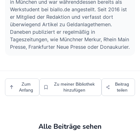
Sämtliche Angaben ohne Gewähr. Datenstand 07.08.2026
Über den Redaktionsleiter Kevin
Schwarzinger
Alle Artikel des Redaktionsleiters Kevin Schwarzinger
ansehen
Jahrgang 1988, studierte Geschichte und
Philosophie an der Ludwig-Maximilians-Universität
in München und war währenddessen bereits als
Werkstudent bei biallo.de angestellt. Seit 2016 ist
er Mitglied der Redaktion und verfasst dort
überwiegend Artikel zu Geldanlagethemen.
Daneben publiziert er regelmäßig in
Tageszeitungen, wie Münchner Merkur, Rhein Main
Presse, Frankfurter Neue Presse oder Donaukurier.