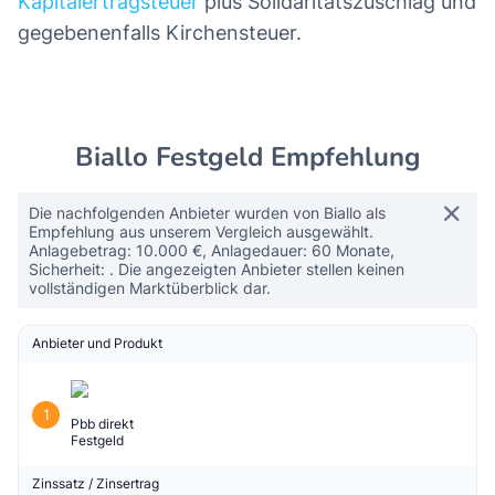
Hier muss man natürlich erwähnen, dass das
Finanzamt auch seinen Teil abhaben möchte,
wenn man über den Freibetrag kommt. Dieser
liegt pro Person und Jahr bei nur 1.000 Euro, bei
Paaren sind es 2.000 Euro. Steigt der Zinsertrag
über diesen Betrag hinaus, wird auf den
überschießenden Teil die
Abgeltungsteuer
erhoben. Das sind 25 Prozent
Kapitalertragsteuer
plus Solidaritätszuschlag und
gegebenenfalls Kirchensteuer.
Biallo Festgeld Empfehlung
Die nachfolgenden Anbieter wurden von Biallo als