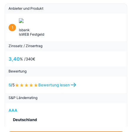
Biallo Festgeld Empfehlung
Die nachfolgenden Anbieter wurden von Biallo als
Empfehlung aus unserem Vergleich ausgewählt.
Anlagebetrag: 10.000 €, Anlagedauer: 12 Monate,
Sicherheit: . Die angezeigten Anbieter stellen keinen
vollständigen Marktüberblick dar.
Anbieter und Produkt
1
Isbank
IsWEB Festgeld
Zinssatz / Zinsertrag
3,40
% /
340
€