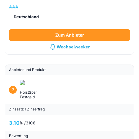
Sparda Termin Neugeld
Zinssatz / Zinsertrag
3,25
% /
325
€
Bewertung
4,9
/5
S&P Länderrating
AAA
Deutschland
Zum Anbieter
Wechselwecker