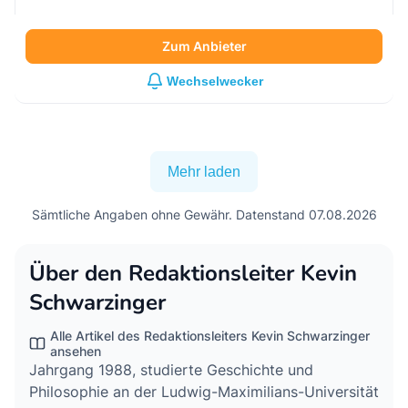
3,40
% /
1.700
€
Bewertung
4,3
/5
Bewertung lesen
S&P Länderrating
AAA
Deutschland
Zum Anbieter
Wechselwecker
Mehr laden