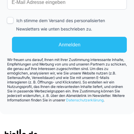
So verdient Ihr Geld mehr
Der Newsletter von biallo.de ist eine
exzellente Entscheidung, wenn es um
Ihre Finanzen geht.
E-Mail Adresse
Interests
Amount
Ich stimme dem Versand des personalisierten
Newsletters wie unten beschrieben zu.
Anmelden
Wir freuen uns darauf, Ihnen mit Ihrer Zustimmung interessante Inhalte,