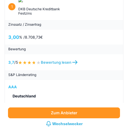
Biallo Festgeld Empfehlung
Die nachfolgenden Anbieter wurden von Biallo als
Empfehlung aus unserem Vergleich ausgewählt.
Anlagebetrag: 25.000 €, Anlagedauer: 120 Monate,
Sicherheit: . Die angezeigten Anbieter stellen keinen
vollständigen Marktüberblick dar.
Anbieter und Produkt
1
DKB Deutsche Kreditbank
Festzins
Zinssatz / Zinsertrag
3,00
% /
8.708,73
€
Bewertung