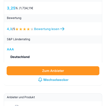
Empfehlung aus unserem Vergleich ausgewählt.
Anlagebetrag: 10.000 €, Anlagedauer: 60 Monate,
Sicherheit: . Die angezeigten Anbieter stellen keinen
vollständigen Marktüberblick dar.
Anbieter und Produkt
1
Pbb direkt
Festgeld
Zinssatz / Zinsertrag
3,25
% /
1.734,11
€
Bewertung
4,3
/5
Bewertung lesen
S&P Länderrating
AAA