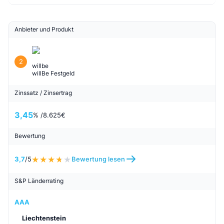
3,7
/5
Bewertung lesen
S&P Länderrating
AAA
Deutschland
Zum Anbieter
Wechselwecker
Anbieter und Produkt
2
willbe
willBe Festgeld
Zinssatz / Zinsertrag