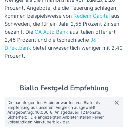
Wer sich für kurz laufendes Festgeld interessiert,
findet hier aktuell leider nur wenige wirklich
interessante Angebote. Im Durchschnitt
bewegen sich die Sparzinsen für Festgeld mit
einem Jahr Laufzeit laut
Biallo-Index
, einem
Durchschnittswert aller auf biallo.de gelisteten
Angebote, bei rund 1,47 Prozent. Das ist deutlich
weniger als die Inflationsrate von zuletzt 2,20
Prozent. Angebote, die die Teuerung schlagen,
kommen beispielsweise von
Rediem Capital
aus
Schweden, die für ein Jahr 2,55 Prozent Zinsen
bezahlt. Die
CA Auto Bank
aus Italien offeriert
2,45 Prozent und die tschechische
J&T
Direktbank
bietet unwesentlich weniger mit 2,40
Prozent.