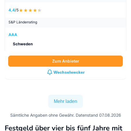
Anbieter und Produkt
3
HoistSpar
Festgeld
Zinssatz / Zinsertrag
3,10
% /
310
€
Bewertung
4,4
/5
S&P Länderrating
AAA
Schweden
Zum Anbieter