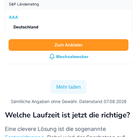
3
Fürstlich Castell'sche Bank
Festgeld
Zinssatz / Zinsertrag
3,00
% /
8.597,93
€
Bewertung
3,7
/5
Bewertung lesen
S&P Länderrating
AAA
Deutschland
Zum Anbieter
Wechselwecker