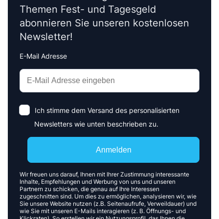
nach wie vor zahlreiche Angebote, die deutlich
über der Inflationsrate liegen – viele davon sogar
mit deutscher
Einlagensicherung
.
Biallo-Newsletter
Für weitere Beiträge rund um die
Themen Fest- und Tagesgeld
abonnieren Sie unseren kostenlosen
Newsletter!
E-Mail Adresse
Interests
Amount