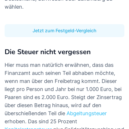
mindestens einmal im Jahr gutschreibt. Ein
weiterer wichtiger Aspekt ist die
Einlagensicherung. Zwar sind Sparguthaben bis
zu einer Summe von 100.000 Euro pro Person
gesetzlich garantiert, doch die
Sicherungssysteme sind nach wie vor staatlich
organisiert. Daher empfiehlt es sich, Anbieter
aus finanzstarken Staaten wie etwa
Deutschland, Schweden oder Luxemburg zu
wählen.
Jetzt zum Festgeld-Vergleich
Die Steuer nicht vergessen