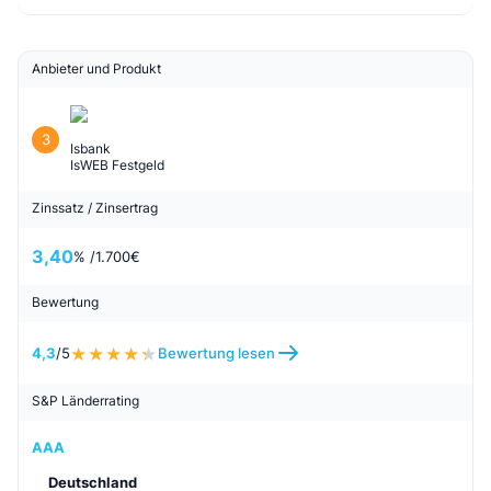
4,3
/5
Bewertung lesen
S&P Länderrating
AAA
Deutschland
Zum Anbieter
Wechselwecker
Anbieter und Produkt
3
Isbank
IsWEB Festgeld
Zinssatz / Zinsertrag