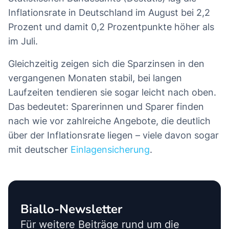
Festgeld oberhalb der Inflation
Beim Festgeld gilt: Nur wenn der gebotene
Zinssatz oberhalb der Inflationsrate liegt, lässt
sich am Ende der Laufzeit ein realer Ertrag
erzielen – man spricht hier vom sogenannten
Realzins. Laut den vorläufigen Zahlen des
Statistischen Bundesamts (Destatis) lag die
Inflationsrate in Deutschland im August bei 2,2
Prozent und damit 0,2 Prozentpunkte höher als
im Juli.
Gleichzeitig zeigen sich die Sparzinsen in den
vergangenen Monaten stabil, bei langen
Laufzeiten tendieren sie sogar leicht nach oben.
Das bedeutet: Sparerinnen und Sparer finden