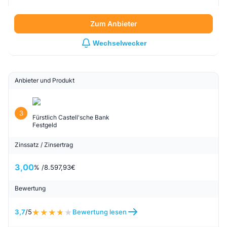
3,45
% /
8.625
€
Bewertung
3,7
/5
Bewertung lesen
S&P Länderrating
AAA
Liechtenstein
Zum Anbieter
Wechselwecker
Anbieter und Produkt