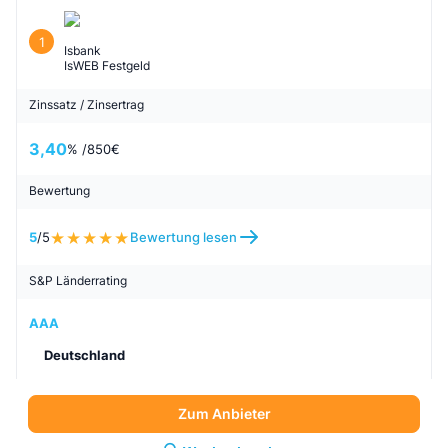
1
Isbank
IsWEB Festgeld
Zinssatz / Zinsertrag
3,40
% /
850
€
Bewertung
5
/5
Bewertung lesen
S&P Länderrating
AAA
Deutschland
Zum Anbieter