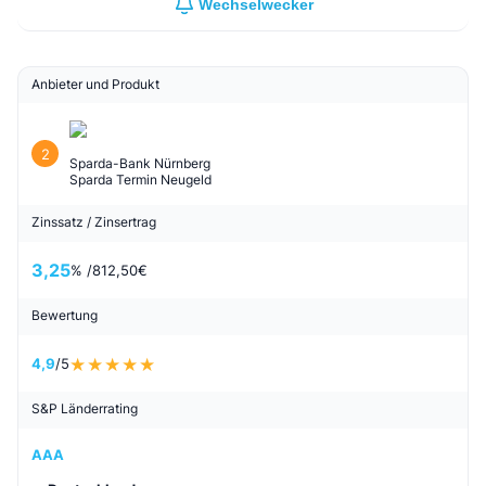
Wechselwecker
Anbieter und Produkt
2
Sparda-Bank Nürnberg
Sparda Termin Neugeld
Zinssatz / Zinsertrag
3,25
% /
812,50
€
Bewertung
4,9
/5
S&P Länderrating
AAA