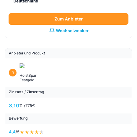
Deutschland
Zum Anbieter
Wechselwecker
Anbieter und Produkt
3
HoistSpar
Festgeld
Zinssatz / Zinsertrag
3,10
% /
775
€
Bewertung
4,4
/5