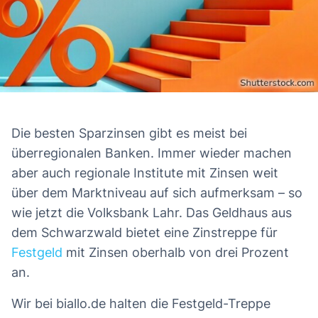
Die besten Sparzinsen gibt es meist bei
Das erwartet Sie in diesem Artikel
So funktioniert die Festgeld-Treppe der Volksbank
überregionalen Banken. Immer wieder machen
aber auch regionale Institute mit Zinsen weit
Das gilt es bei solchen Angeboten zu beachten
über dem Marktniveau auf sich aufmerksam – so
Selbst zu vergleichen, lohnt sich
wie jetzt die Volksbank Lahr. Das Geldhaus aus
dem Schwarzwald bietet eine Zinstreppe für
Festgeld
mit Zinsen oberhalb von drei Prozent
an.
Wir bei biallo.de halten die Festgeld-Treppe