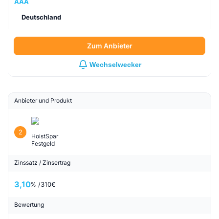
AAA
Deutschland
Zum Anbieter
Wechselwecker
Anbieter und Produkt
2
HoistSpar
Festgeld
Zinssatz / Zinsertrag
3,10
% /
310
€
Bewertung