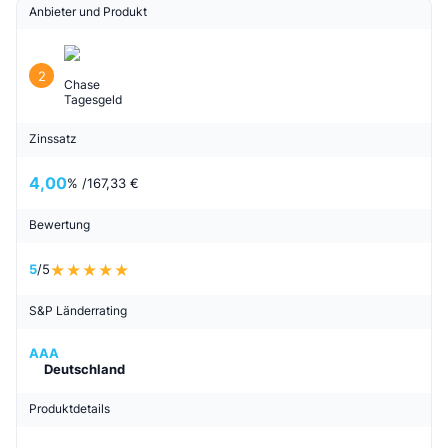
Anbieter und Produkt
2
Chase
Tagesgeld
Zinssatz
4,00
% /
167,33 €
Bewertung
5
/5
S&P Länderrating
AAA
Deutschland
Produktdetails