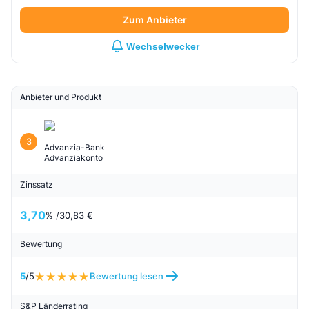
Zum Anbieter
Wechselwecker
Anbieter und Produkt
3
Advanzia-Bank
Advanziakonto
Zinssatz
3,70
% /
30,83 €
Bewertung
5
/5
Bewertung lesen
S&P Länderrating